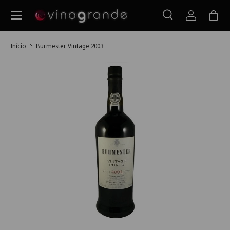
Menu
Ir para o conteúdo
Pesquisar
Iniciar ses
Saco
Pesquisar
Pesquisar
Início
Burmester Vintage 2003