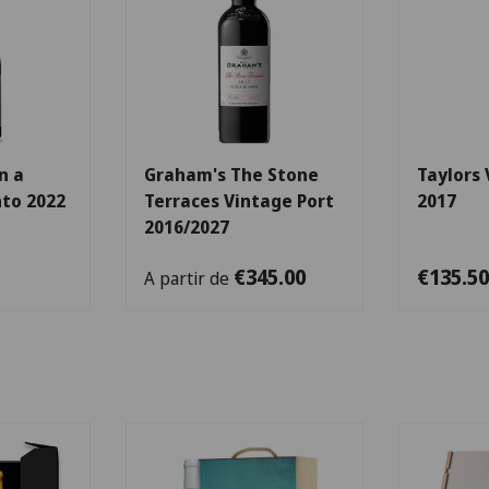
Escolha as opções
Escolha as opções
n a
Graham's The Stone
Taylors 
nto 2022
Terraces Vintage Port
2017
2016/2027
€345.00
€135.50
A partir de