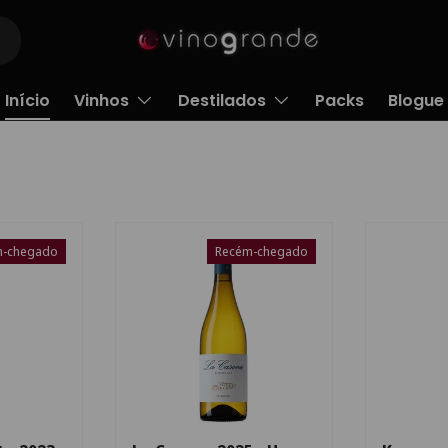
Início
Vinhos
Destilados
Packs
Blogue
m-chegado
Recém-chegado
Escolha as opções
Escolha as opções