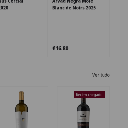
us Cercial
Arvad Negra Mole
2020
Blanc de Noirs 2025
€16.80
Ver tudo
Recém-chegado
ões
Escolha as opções
Escolha as opçõe