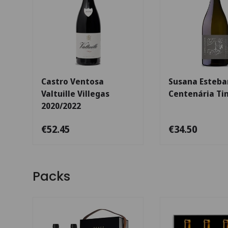
Escolha as opções
Castro Ventosa
Susana Esteba
Valtuille Villegas
Centenária Ti
2020/2022
€52.45
€34.50
Packs