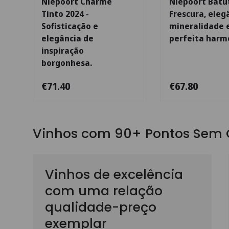
Niepoort Charme
Niepoort Batut
Tinto 2024 -
Frescura, eleg
Sofisticação e
mineralidade
elegância de
perfeita harm
inspiração
borgonhesa.
€71.40
€67.80
Vinhos com 90+ Pontos Sem 
Vinhos de excelência
com uma relação
qualidade-preço
exemplar