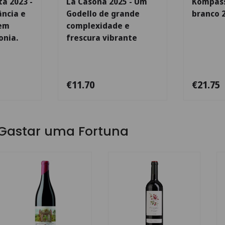
a 2023 -
La Casona 2025 - Um
Kompass
ância e
Godello de grande
branco 
 em
complexidade e
onia.
frescura vibrante
€11.70
€21.75
Gastar uma Fortuna
Escolha as opções
Escolha as opç