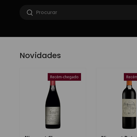
Pesquisar
Ir para o conteúdo
Pesquisar
Novidades
Recém-chegado
Recé
Escolha as opções