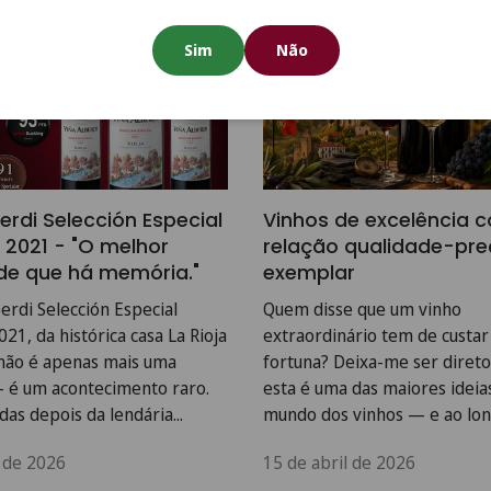
Sim
Não
erdi Selección Especial
Vinhos de excelência
 2021 - "O melhor
relação qualidade-pr
 de que há memória."
exemplar
erdi Selección Especial
Quem disse que um vinho
21, da histórica casa La Rioja
extraordinário tem de custa
, não é apenas mais uma
fortuna? Deixa-me ser direto
— é um acontecimento raro.
esta é uma das maiores ideias
as depois da lendária...
mundo dos vinhos — e ao long
 de 2026
15 de abril de 2026