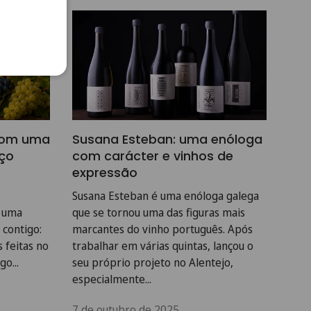
 com uma
Susana Esteban: uma enóloga
Sub
eço
com carácter e vinhos de
del
expressão
Gra
Susana Esteban é uma enóloga galega
Uma 
r uma
que se tornou uma das figuras mais
Dour
 contigo:
marcantes do vinho português. Após
ante
 feitas no
trabalhar em várias quintas, lançou o
na U
o...
seu próprio projeto no Alentejo,
marg
especialmente...
28 d
7 de outubro de 2025