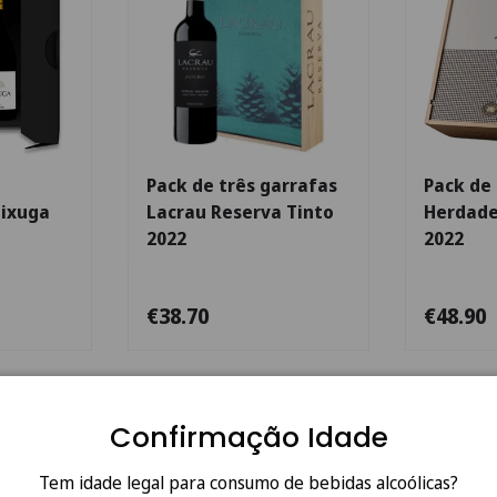
Adicionar ao carrinho
Adicionar ao carrinho
Pack de três garrafas
Pack de 
eixuga
Lacrau Reserva Tinto
Herdade
2022
2022
€38.70
€48.90
Confirmação Idade
Tem idade legal para consumo de bebidas alcoólicas?