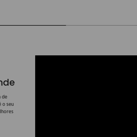
ande
a de
é o seu
lhores