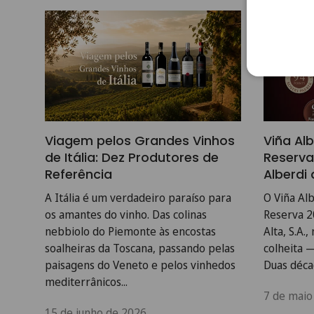
Viagem pelos Grandes Vinhos
Viña Alb
de Itália: Dez Produtores de
Reserva
Referência
Alberdi
A Itália é um verdadeiro paraíso para
O Viña Alb
os amantes do vinho. Das colinas
Reserva 20
nebbiolo do Piemonte às encostas
Alta, S.A.
soalheiras da Toscana, passando pelas
colheita 
paisagens do Veneto e pelos vinhedos
Duas décad
mediterrânicos...
7 de maio
15 de junho de 2026