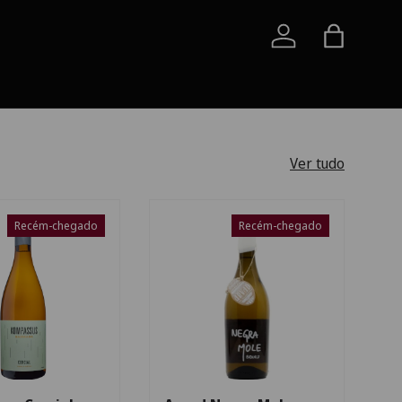
Iniciar sessão
Saco
Ver tudo
Recém-chegado
Recém-chegado
Escolha as opções
Escolha as opçõe