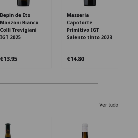
Bepin de Eto
Masseria
A
Manzoni Bianco
Capoforte
C
Colli Trevigiani
Primitivo IGT
IGT 2025
Salento tinto 2023
€13.95
€14.80
€
Ver tudo