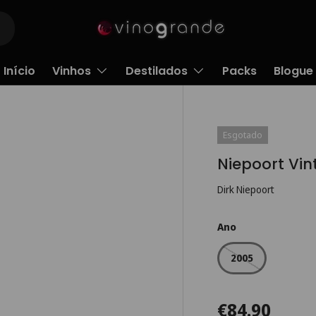
Início
Vinhos
Destilados
Packs
Blogue
Esgotado
Niepoort Vi
Dirk Niepoort
Ano
2005
€84.90