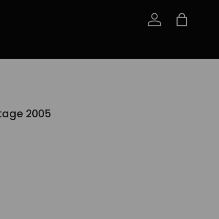
Iniciar sessão
Saco
ntage 2005