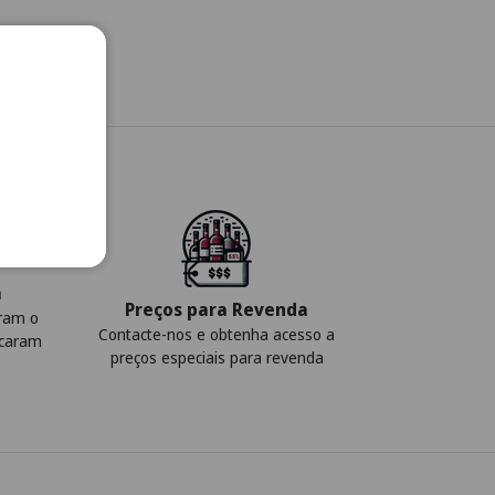
a
Preços para Revenda
iram o
Contacte-nos e obtenha acesso a
icaram
preços especiais para revenda