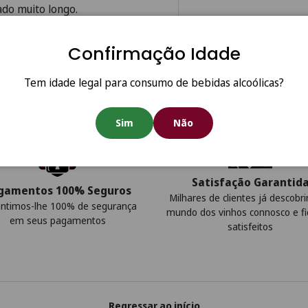
ado muito longo.
Confirmação Idade
Tem idade legal para consumo de bebidas alcoólicas?
Sim
Não
Satisfação Garantid
gamentos 100% Seguros
Milhares de clientes já descobr
ntimos-lhe 100% de segurança
mundo dos vinhos connosco e f
em seus pagamentos
satisfeitos
Regressar ao início