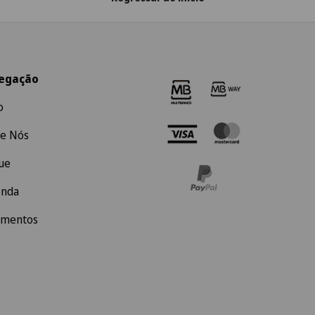
egação
o
e Nós
ue
enda
amentos