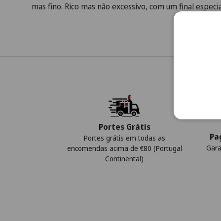
mas fino. Rico mas não excessivo, com um final especi
Portes Grátis
Pa
Portes grátis em todas as
Gara
encomendas acima de €80 (Portugal
Continental)