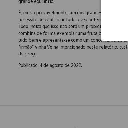
grande equilíbrio.
É, muito provavelmente, um dos grandes Vintage Port
necessite de confirmar todo o seu potencial com o e
Tudo indica que isso não será um problema. Como ref
combina de forma exemplar uma fruta brilhante com 
tudo bem e apresenta-se como um concorrente de en
"irmão" Vinha Velha, mencionado neste relatório, cu
do preço.
Publicado: 4 de agosto de 2022.