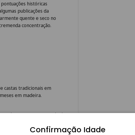
 pontuações históricas
algumas publicações da
lgarmente quente e seco no
 tremenda concentração.
e castas tradicionais em
0 meses em madeira.
revela uma estrutura notável
xuberante e intensa, mas
Confirmação Idade
ordinária, que lhe confere