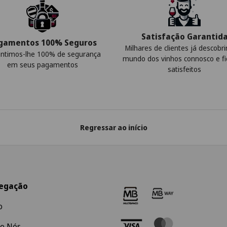
Satisfação Garantid
gamentos 100% Seguros
Milhares de clientes já descobr
ntimos-lhe 100% de segurança
mundo dos vinhos connosco e f
em seus pagamentos
satisfeitos
Regressar ao início
egação
o
e Nós