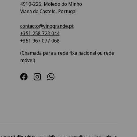
4910-225, Moledo do Minho
Viana do Castelo, Portugal
contacto@vinogrande.pt
+351 258 723 044
+351 967 077 068
(Chamada para a rede fixa nacional ou rede
móvel)
Facebook
Instagram
WhatsApp
 serviço
Política de privacidade
Política de envio
Política de reembolso