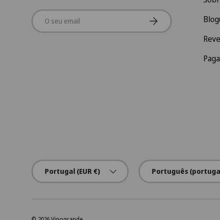
Email
Subscrever
Blog
Rev
Pag
País/Região
Idioma
Portugal (EUR €)
Português (portuga
© 2026
Vinogrande
.