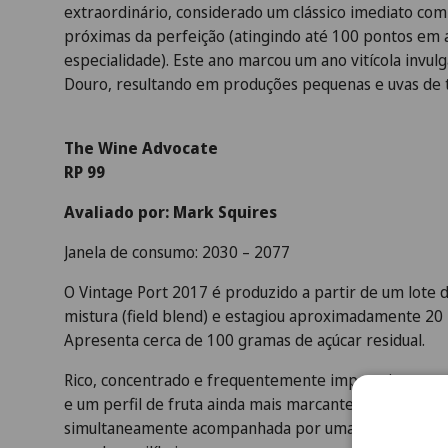
extraordinário, considerado um clássico imediato com
próximas da perfeição (atingindo até 100 pontos em 
especialidade). Este ano marcou um ano vitícola invu
Douro, resultando em produções pequenas e uvas de
The Wine Advocate
RP 99
Avaliado por: Mark Squires
Janela de consumo: 2030 – 2077
O Vintage Port 2017 é produzido a partir de um lote d
mistura (field blend) e estagiou aproximadamente 2
Apresenta cerca de 100 gramas de açúcar residual.
Rico, concentrado e frequentemente impressionante, 
e um perfil de fruta ainda mais marcante. A fruta é e
simultaneamente acompanhada por uma frescura extra