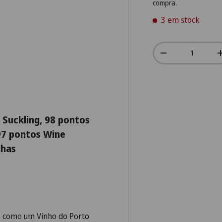
compra.
3 em stock
Qtd.
-
 Suckling, 98 pontos
 97 pontos Wine
lhas
 como um Vinho do Porto