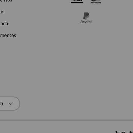
ue
enda
amentos
l)
Termos do