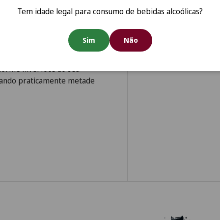
Tem idade legal para consumo de bebidas alcoólicas?
s da Taylor's, embora ainda
nvelhecimento em garrafa.
Sim
Não
eri na minha primeira prova,
uma estrutura impecável. Faz
orme nível face ao seu
stando praticamente metade