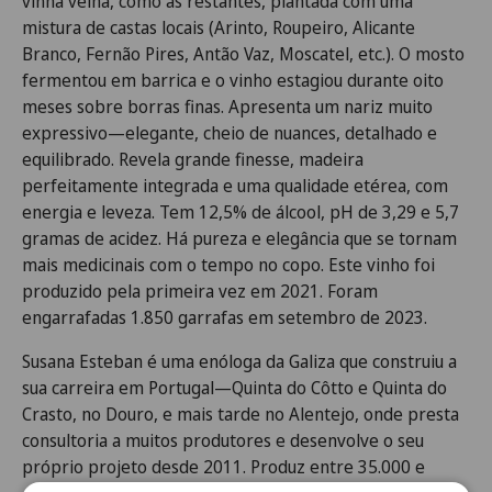
vinha velha, como as restantes, plantada com uma
mistura de castas locais (Arinto, Roupeiro, Alicante
Branco, Fernão Pires, Antão Vaz, Moscatel, etc.). O mosto
fermentou em barrica e o vinho estagiou durante oito
meses sobre borras finas. Apresenta um nariz muito
expressivo—elegante, cheio de nuances, detalhado e
equilibrado. Revela grande finesse, madeira
perfeitamente integrada e uma qualidade etérea, com
energia e leveza. Tem 12,5% de álcool, pH de 3,29 e 5,7
gramas de acidez. Há pureza e elegância que se tornam
mais medicinais com o tempo no copo. Este vinho foi
produzido pela primeira vez em 2021. Foram
engarrafadas 1.850 garrafas em setembro de 2023.
Susana Esteban é uma enóloga da Galiza que construiu a
sua carreira em Portugal—Quinta do Côtto e Quinta do
Crasto, no Douro, e mais tarde no Alentejo, onde presta
consultoria a muitos produtores e desenvolve o seu
próprio projeto desde 2011. Produz entre 35.000 e