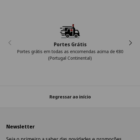
Anterior
Segui
Portes Grátis
Portes grátis em todas as encomendas acima de €80
(Portugal Continental)
Regressar ao início
Newsletter
Seja o primeiro a saber das novidades e promoções.