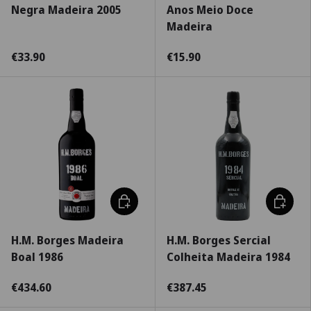
Negra Madeira 2005
Anos Meio Doce
Madeira
€33.90
€15.90
Adicionar ao carrinho
Escolha
H.M. Borges Madeira
H.M. Borges Sercial
Boal 1986
Colheita Madeira 1984
€434.60
€387.45