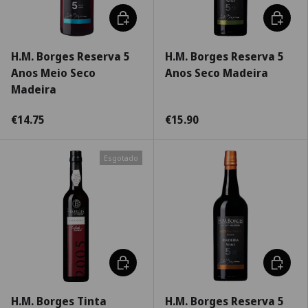
Adicionar ao carrinho
Adiciona
H.M. Borges Reserva 5
H.M. Borges Reserva 5
Anos Meio Seco
Anos Seco Madeira
Madeira
€14.75
€15.90
Esgotado
Escolha as opções
Adiciona
H.M. Borges Tinta
H.M. Borges Reserva 5