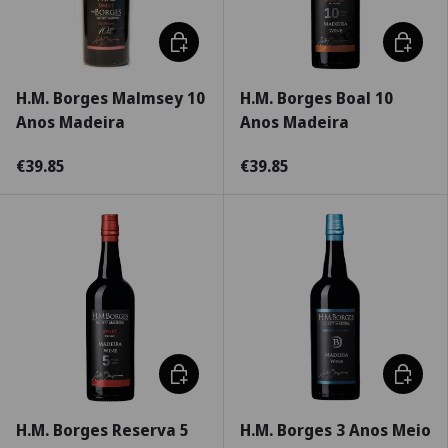
Adicionar ao carrinho
Adiciona
H.M. Borges Malmsey 10
H.M. Borges Boal 10
Anos Madeira
Anos Madeira
€39.85
€39.85
Adicionar ao carrinho
Adiciona
H.M. Borges Reserva 5
H.M. Borges 3 Anos Meio