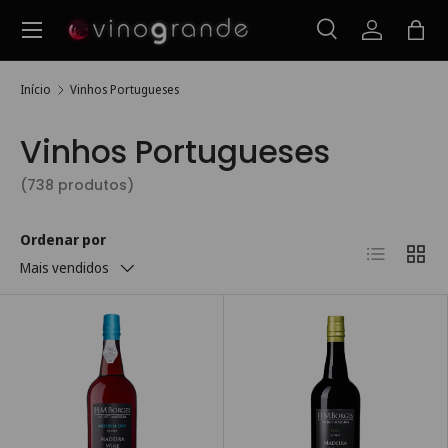
Menu
Ir para o conteúdo
Pesquisar
Iniciar ses
Saco
Pesquisar
Pesquisar
Início
Vinhos Portugueses
Vinhos Portugueses
(738 produtos)
Ordenar por
Lista
Grelh
Mais vendidos