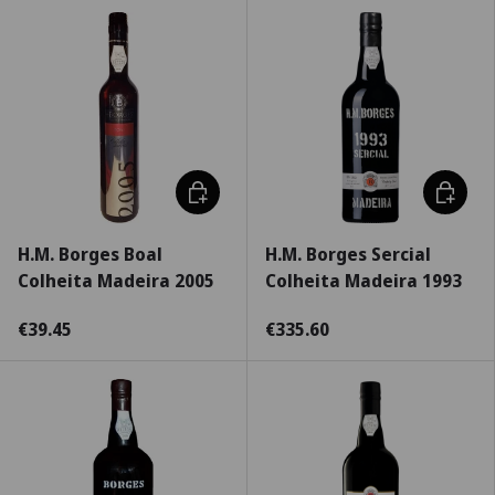
Escolha as opções
Escolha
H.M. Borges Boal
H.M. Borges Sercial
Colheita Madeira 2005
Colheita Madeira 1993
€39.45
€335.60