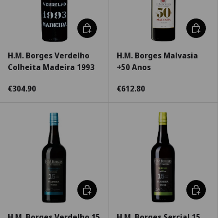
Escolha as opções
Adiciona
H.M. Borges Verdelho
H.M. Borges Malvasia
Colheita Madeira 1993
+50 Anos
€304.90
€612.80
Adicionar ao carrinho
Adiciona
H.M. Borges Verdelho 15
H.M. Borges Sercial 15