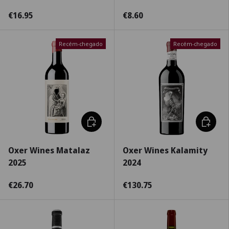
€16.95
€8.60
Recém-chegado
Recém-chegado
Escolha as opções
Escolha
Oxer Wines Matalaz
Oxer Wines Kalamity
2025
2024
€26.70
€130.75