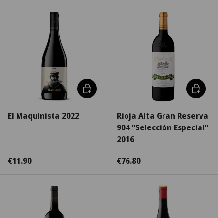
Escolha as opções
Escolha
El Maquinista 2022
Rioja Alta Gran Reserva
904 "Selección Especial"
2016
€11.90
€76.80