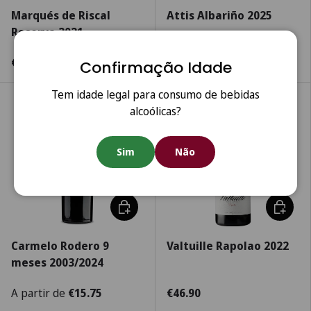
Marqués de Riscal
Attis Albariño 2025
Reserva 2021
€21.30
€18.90
Confirmação Idade
Tem idade legal para consumo de bebidas
alcoólicas?
Sim
Não
Escolha as opções
Escolha
Carmelo Rodero 9
Valtuille Rapolao 2022
meses 2003/2024
A partir de
€15.75
€46.90