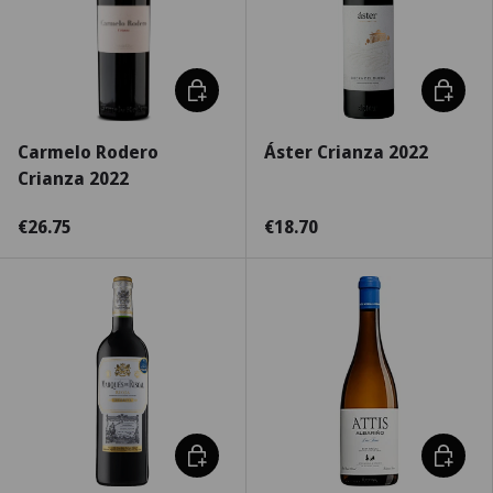
Escolha as opções
Escolha
Carmelo Rodero
Áster Crianza 2022
Crianza 2022
€26.75
€18.70
Escolha as opções
Escolha