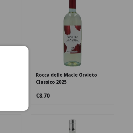
Escolha as opções
Escolha as opçõe
lite
Rocca delle Macìe Orvieto
Classico 2025
€8.70