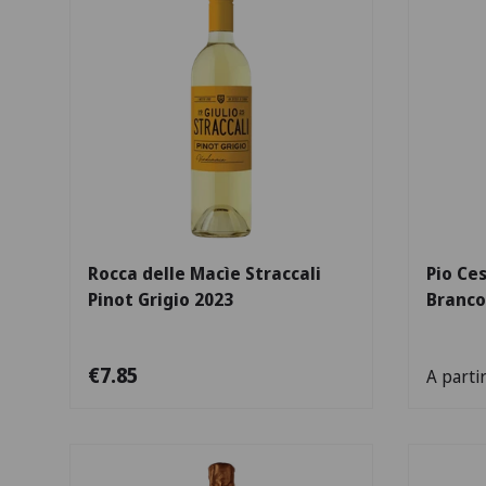
Escolha as opções
Rocca delle Macìe Straccali
Pio Ce
Pinot Grigio 2023
Branco
€7.85
A parti