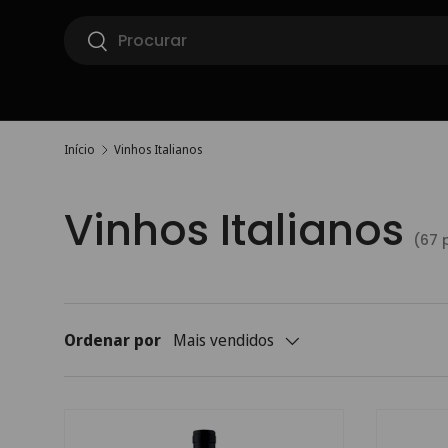
Pesquisar
Ir para o conteúdo
Pesquisar
Início
Vinhos Italianos
Vinhos Italianos
(67 
Ordenar por
Mais vendidos