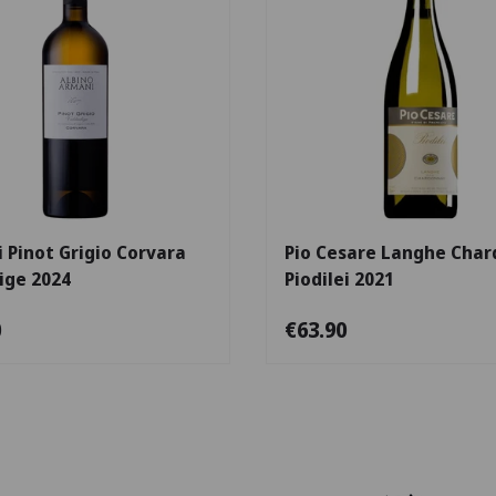
Escolha as opções
 Pinot Grigio Corvara
Pio Cesare Langhe Cha
ige 2024
Piodilei 2021
0
€63.90