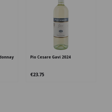
Escolha as opções
Escolha as opçõe
rdonnay
Pio Cesare Gavi 2024
€23.75