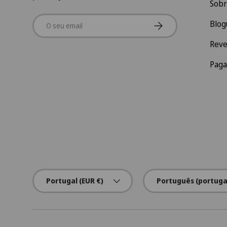
Sobr
Email
Subscrever
Blog
Rev
Pag
País/Região
Idioma
Portugal (EUR €)
Português (portuga