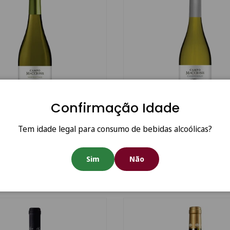
Escolha as opções
Confirmação Idade
Tem idade legal para consumo de bebidas alcoólicas?
delle Macie Campo
Rocca delle Macìe Moon
ne Vermentino 2025
Chardonnay 2025
Sim
Não
0
€11.90