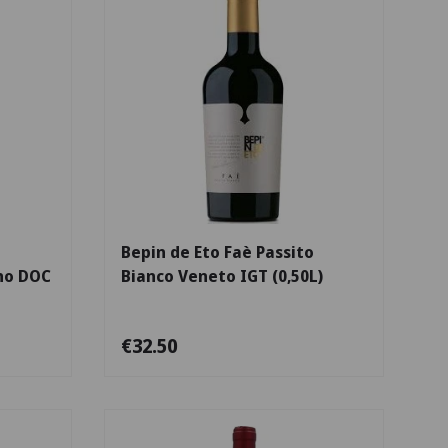
Escolha as opções
Adicionar ao carr
Bepin de Eto Faè Passito
no DOC
Bianco Veneto IGT (0,50L)
€32.50