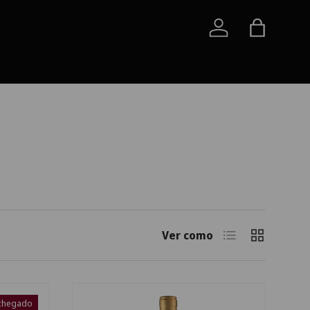
Iniciar sessão
Saco
Lista
Grelha
Ver como
chegado