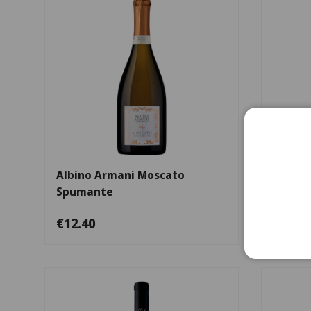
Adicionar ao carrinho
Albino Armani Moscato
Rocca 
Spumante
Maccio
€12.40
€13.4