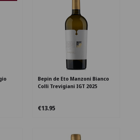
Escolha as opções
Escolha as opçõe
gio
Bepin de Eto Manzoni Bianco
Colli Trevigiani IGT 2025
€13.95