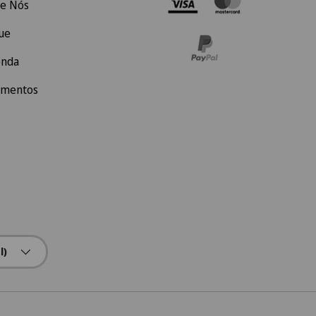
e Nós
ue
enda
amentos
l)