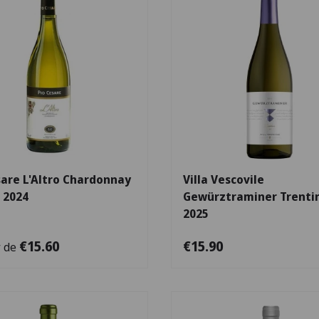
Escolha as opções
sare L'Altro Chardonnay
Villa Vescovile
 2024
Gewürztraminer Trenti
2025
€15.60
€15.90
r de