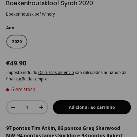
Boekenhoutskloof Syrah 2020
Boekenhoutskloof Winery
Ano
2020
€49.90
Imposto incluído
Os custos de envio
são calculados aquando da
finalização da compra.
6 em stock
Qtd.
Adicionar ao carrinho
-
+
97 pontos Tim Atkin, 96 pontos Greg Sherwood
MW, 94 pontos James Sucklig e 93 pontos Robert