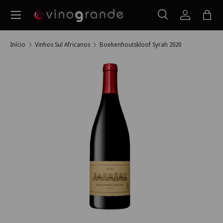
Menu
Ir para o conteúdo
Pesquisar
Iniciar ses
Saco
Pesquisar
Pesquisar
Início
Vinhos Sul Africanos
Boekenhoutskloof Syrah 2020