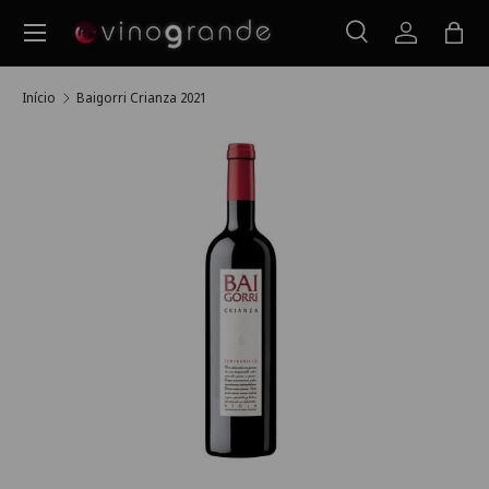
Menu
Ir para o conteúdo
Pesquisar
Iniciar ses
Saco
Pesquisar
Pesquisar
Início
Baigorri Crianza 2021