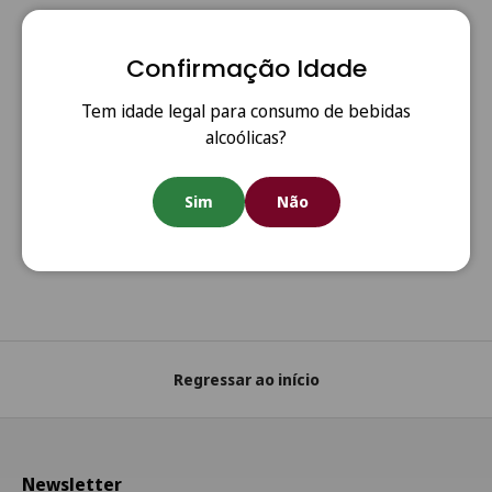
Confirmação Idade
Tem idade legal para consumo de bebidas
alcoólicas?
Anterior
Segui
Portes Grátis
Sim
Não
Portes grátis em todas as encomendas acima de €80
(Portugal Continental)
Regressar ao início
Newsletter