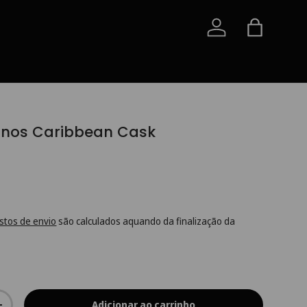
Iniciar sessão
Saco
 Anos Caribbean Cask
stos de envio
são calculados aquando da finalização da
Adicionar ao carrinho