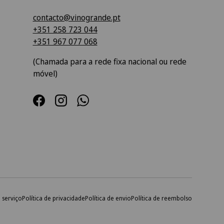
contacto@vinogrande.pt
+351 258 723 044
+351 967 077 068
(Chamada para a rede fixa nacional ou rede
móvel)
Facebook
Instagram
WhatsApp
 serviço
Política de privacidade
Política de envio
Política de reembolso