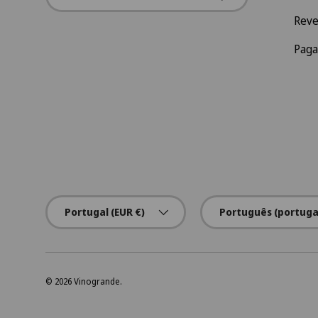
Rev
Pag
País/Região
Idioma
Portugal (EUR €)
Português (portuga
© 2026
Vinogrande
.