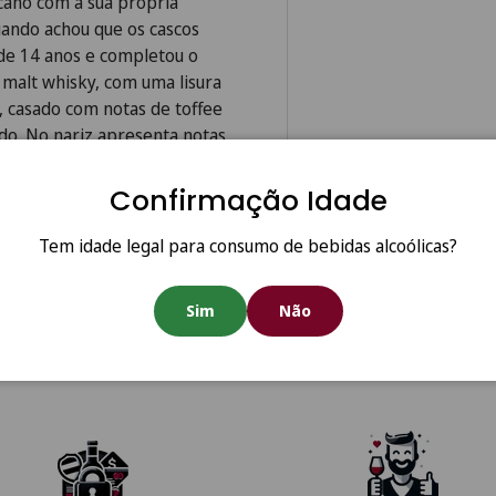
cano com a sua própria
uando achou que os cascos
 de 14 anos e completou o
e malt whisky, com uma lisura
, casado com notas de toffee
do. No nariz apresenta notas
e frutas frescas. Paladar
e um caráter frutado que se
Confirmação Idade
edalha Prata - International
Tem idade legal para consumo de bebidas alcoólicas?
Sim
Não