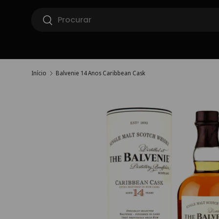
Pesquisar
Ir para o conteúdo
Pesquisar
Início
Balvenie 14 Anos Caribbean Cask