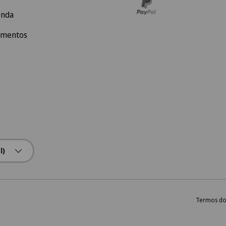
enda
amentos
l)
Termos do