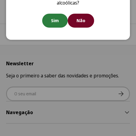
alcoólicas?
Sim
Não
Regressar ao início
Newsletter
Seja o primeiro a saber das novidades e promoções.
Email
Subscre
Navegação