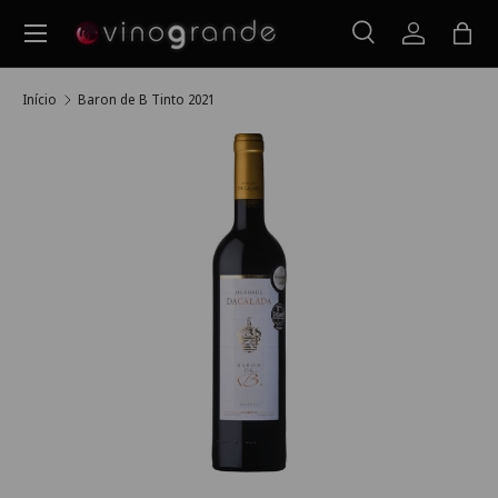
Menu
Ir para o conteúdo
Pesquisar
Iniciar ses
Saco
Pesquisar
Pesquisar
Início
Baron de B Tinto 2021