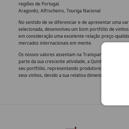
regiões de Portugal.
Aragonêz, Alfrocheiro, Touriga Nacional
No sentido de se diferenciar e de apresentar uma va
selecionada, desenvolveu um bom portfólio de vinho
em consideração uma excelente relação preço-qualid
mercados internacionais em mente.
Os nossos valores assentam na Transparência, Ética 
parte da sua crescente atividade, a Quinta Progresso
seu portfólio, representando produtores que poderi
seus vinhos, devido a sua relativa dimensão.