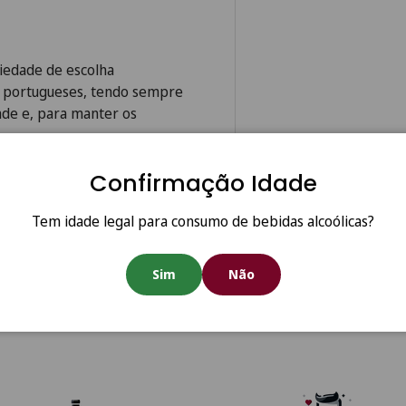
riedade de escolha
s portugueses, tendo sempre
ade e, para manter os
e Responsabilidade. Como
Confirmação Idade
 acrescentou novos vinhos ao
am não ver reconhecidos os
Tem idade legal para consumo de bebidas alcoólicas?
Sim
Não