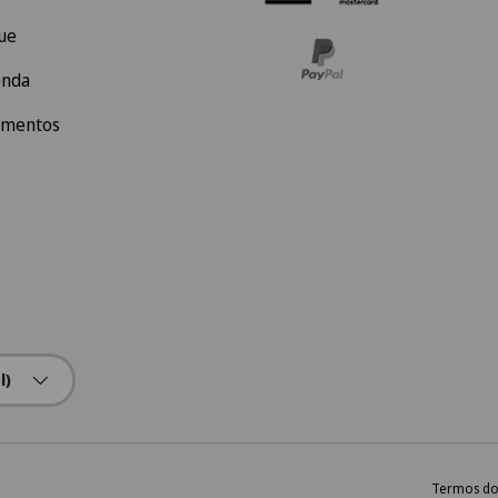
ue
enda
amentos
l)
Termos do