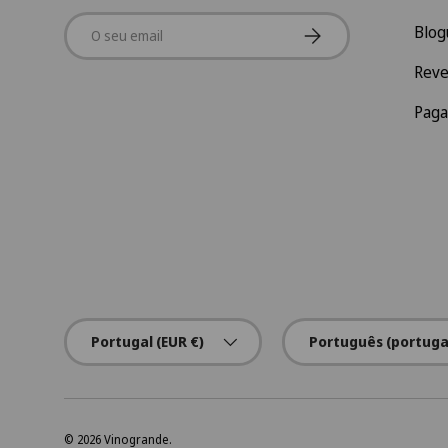
Email
Subscrever
Blog
Rev
Pag
País/Região
Idioma
Portugal (EUR €)
Português (portuga
© 2026
Vinogrande
.