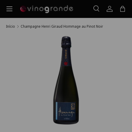
Menu
Ir para o conteúdo
Pesquisar
Iniciar ses
Saco
Pesquisar
Pesquisar
Início
Champagne Henri Giraud Hommage au Pinot Noir