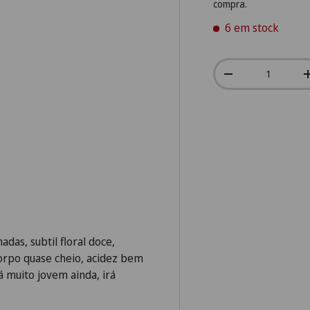
compra.
6 em stock
Qtd.
-
as, subtil floral doce,
corpo quase cheio, acidez bem
á muito jovem ainda, irá