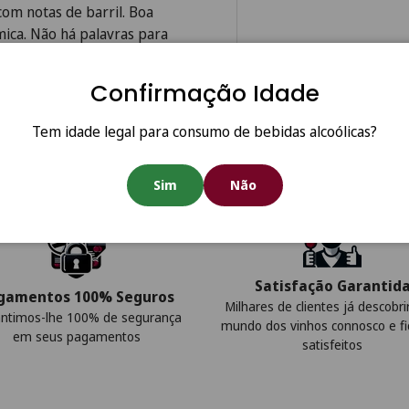
com notas de barril. Boa
ica. Não há palavras para
Confirmação Idade
Tem idade legal para consumo de bebidas alcoólicas?
Sim
Não
Satisfação Garantid
gamentos 100% Seguros
Milhares de clientes já descobr
ntimos-lhe 100% de segurança
mundo dos vinhos connosco e f
em seus pagamentos
satisfeitos