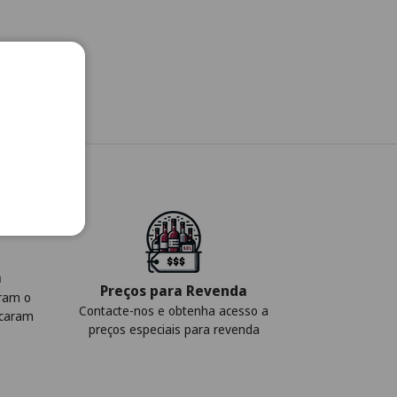
a
Preços para Revenda
iram o
Contacte-nos e obtenha acesso a
icaram
preços especiais para revenda