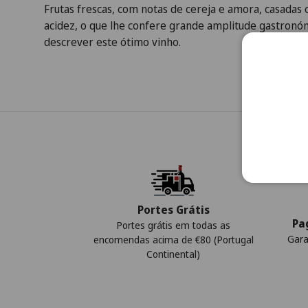
Frutas frescas, com notas de cereja e amora, casadas 
acidez, o que lhe confere grande amplitude gastronóm
descrever este ótimo vinho.
Portes Grátis
Pa
Portes grátis em todas as
Gara
encomendas acima de €80 (Portugal
Continental)