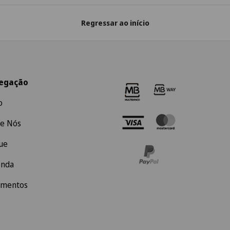
Regressar ao início
egação
o
e Nós
ue
enda
amentos