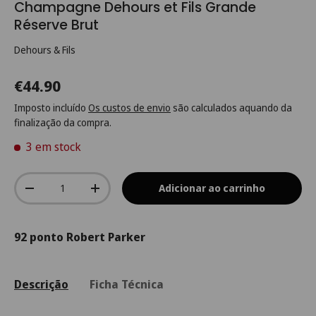
Champagne Dehours et Fils Grande
Réserve Brut
Dehours & Fils
€44.90
Imposto incluído
Os custos de envio
são calculados aquando da
finalização da compra.
3 em stock
Qtd.
Adicionar ao carrinho
-
+
92 ponto Robert Parker
Descrição
Ficha Técnica