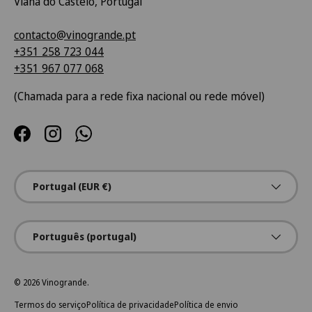
Viana do Castelo, Portugal
contacto@vinogrande.pt
+351 258 723 044
+351 967 077 068
(Chamada para a rede fixa nacional ou rede móvel)
Facebook
Instagram
WhatsApp
País/Região
Portugal (EUR €)
Idioma
Português (portugal)
© 2026
Vinogrande
.
Termos do serviço
Política de privacidade
Política de envio