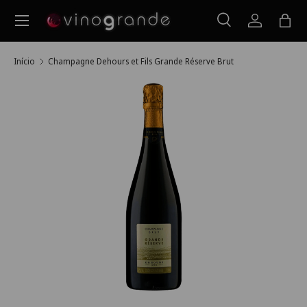
Menu
Ir para o conteúdo
Pesquisar
Iniciar ses
Saco
Pesquisar
Pesquisar
Início
Champagne Dehours et Fils Grande Réserve Brut