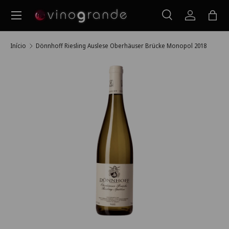
Menu
Ir para o conteúdo
Pesquisar
Iniciar ses
Saco
Pesquisar
Pesquisar
Início
Dönnhoff Riesling Auslese Oberhäuser Brücke Monopol 2018