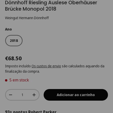
Dönnhoff Riesling Auslese Oberhäuser
Brücke Monopol 2018
Weingut Hermann Dönnhoff
Ano
2018
€68.50
Imposto incluído
Os custos de envio
são calculados aquando da
finalização da compra.
5 em stock
Qtd.
Adicionar ao carrinho
-
+
93+ pontos Robert Parker