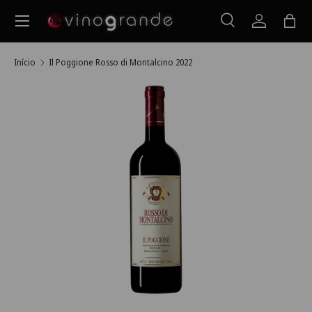
Menu
Ir para o conteúdo
Pesquisar
Iniciar ses
Saco
Pesquisar
Pesquisar
Início
Il Poggione Rosso di Montalcino 2022