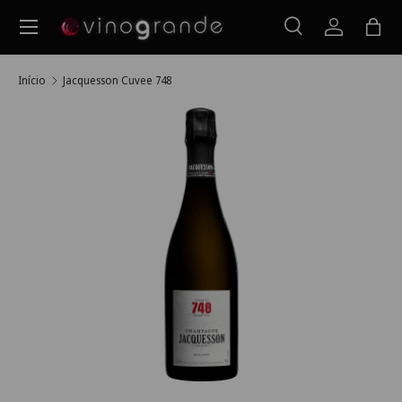
Menu
Ir para o conteúdo
Pesquisar
Iniciar ses
Saco
Pesquisar
Pesquisar
Início
Jacquesson Cuvee 748