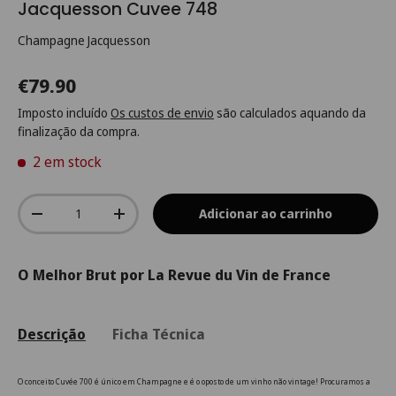
Jacquesson Cuvee 748
Champagne Jacquesson
€79.90
Imposto incluído
Os custos de envio
são calculados aquando da
finalização da compra.
2 em stock
Qtd.
Adicionar ao carrinho
-
+
O Melhor Brut por La Revue du Vin de France
Descrição
Ficha Técnica
O conceito Cuvée 700 é único em Champagne e é o oposto de um vinho não vintage! Procuramos a