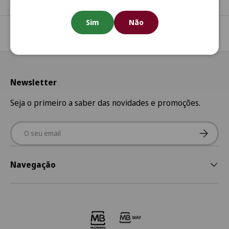
Sim
Não
Regressar ao início
Newsletter
Seja o primeiro a saber das novidades e promoções.
Email
Subscre
Navegação