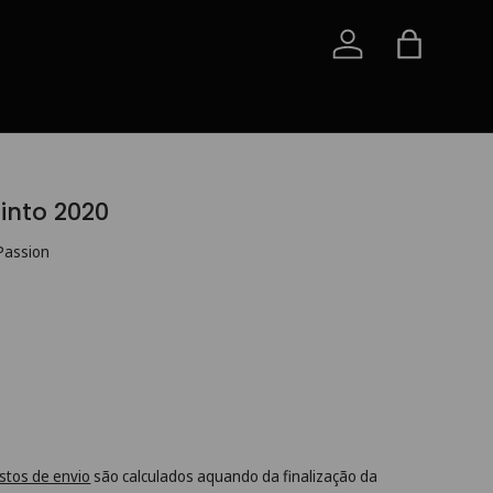
Iniciar sessão
Saco
into 2020
 Passion
stos de envio
são calculados aquando da finalização da