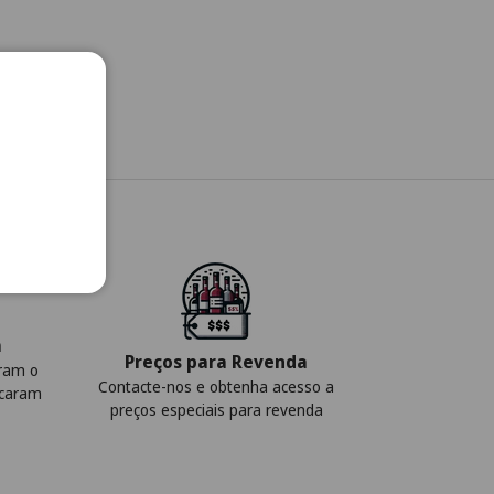
a
Preços para Revenda
iram o
Contacte-nos e obtenha acesso a
icaram
preços especiais para revenda