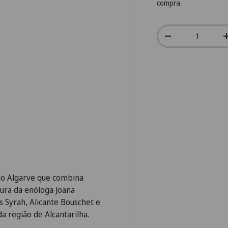
compra.
Qtd.
-
 do Algarve que combina
atura da enóloga Joana
s Syrah, Alicante Bouschet e
da região de Alcantarilha.