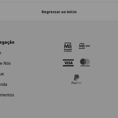
Regressar ao início
egação
o
e Nós
ue
enda
amentos