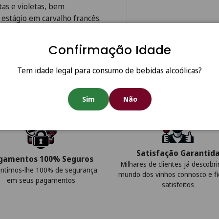
as e violetas, bem
estágio em carvalho francês.
Confirmação Idade
Tem idade legal para consumo de bebidas alcoólicas?
Sim
Não
Satisfação Garantid
gamentos 100% Seguros
Milhares de clientes já descobr
ntimos-lhe 100% de segurança
mundo dos vinhos connosco e f
em seus pagamentos
satisfeitos