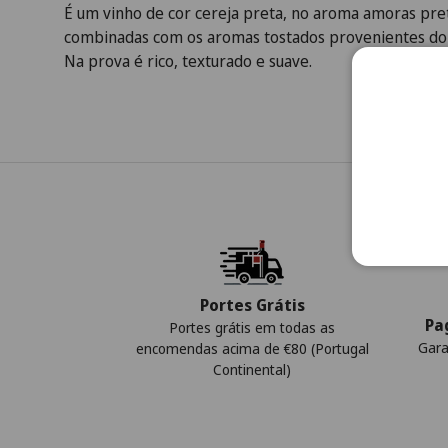
É um vinho de cor cereja preta, no aroma amoras pret
combinadas com os aromas tostados provenientes do 
Na prova é rico, texturado e suave.
Portes Grátis
Pa
Portes grátis em todas as
Gara
encomendas acima de €80 (Portugal
Continental)