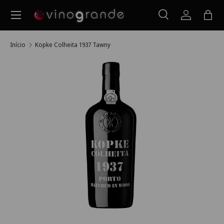
Menu
Ir para o conteúdo
Pesquisar
Iniciar ses
Saco
Pesquisar
Pesquisar
Início
Kopke Colheita 1937 Tawny