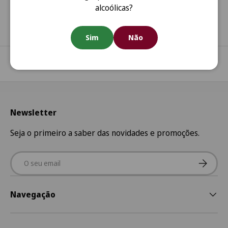
(Portugal Continental)
alcoólicas?
Sim
Não
Regressar ao início
Newsletter
Seja o primeiro a saber das novidades e promoções.
Email
Subscre
Navegação