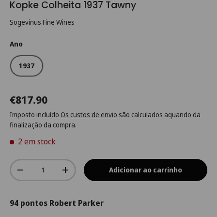
Kopke Colheita 1937 Tawny
Sogevinus Fine Wines
Ano
1937
€817.90
Imposto incluído
Os custos de envio
são calculados aquando da
finalização da compra.
2 em stock
Qtd.
Adicionar ao carrinho
-
+
94 pontos Robert Parker