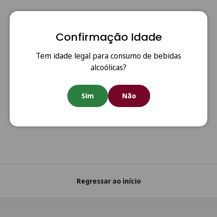
Confirmação Idade
Tem idade legal para consumo de bebidas
alcoólicas?
Anterior
Segui
Sim
Não
Portes Grátis
Portes grátis em todas as encomendas acima de €80
(Portugal Continental)
Regressar ao início