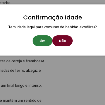
etadas.
acterizado por uma grande
Confirmação Idade
Tem idade legal para consumo de bebidas alcoólicas?
o vinho comece a ser bebido
Sim
Não
tes de cereja e framboesa.
das de ferro, alcaçuz e
 um final longo e intenso,
ue mantém um sentido de