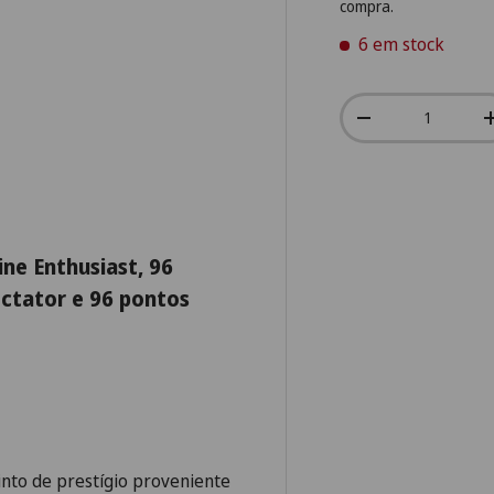
compra.
6 em stock
Qtd.
-
ne Enthusiast, 96
ctator e 96 pontos
nto de prestígio proveniente