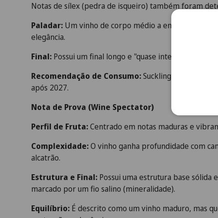
Notas de sílex (pedra de isqueiro) também foram det
Paladar:
Um vinho de corpo médio a encorpado, car
elegância.
Final:
Possui um final longo e "quase interminável".
Recomendação de Consumo:
Suckling sugere que 
após 2027.
Nota de Prova (Wine Spectator)
Perfil de Fruta:
Centrado em notas maduras e vibran
Complexidade:
O vinho ganha profundidade com cama
alcatrão.
Estrutura e Final:
Possui uma estrutura base sólida e
marcado por um fio salino (mineralidade).
Equilíbrio:
É descrito como um vinho maduro, mas q