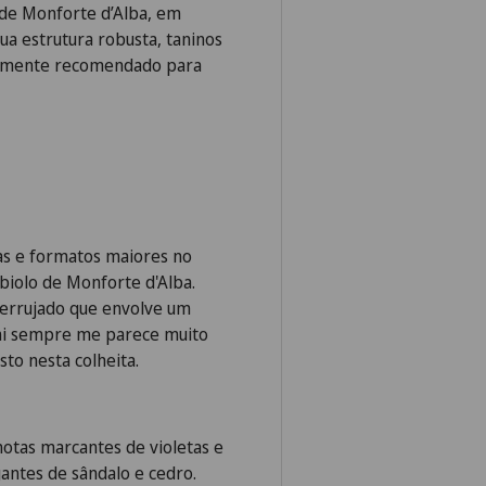
 de Monforte d’Alba, em
ua estrutura robusta, taninos
icamente recomendado para
as e formatos maiores no
biolo de Monforte d'Alba.
errujado que envolve um
oni sempre me parece muito
sto nesta colheita.
otas marcantes de violetas e
antes de sândalo e cedro.