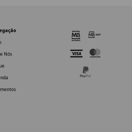
egação
o
e Nós
ue
enda
amentos