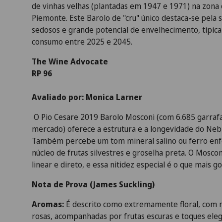
de vinhas velhas (plantadas em 1947 e 1971) na zona
Piemonte. Este Barolo de "cru" único destaca-se pela s
sedosos e grande potencial de envelhecimento, tip
consumo entre 2025 e 2045.
The Wine Advocate
RP 96
Avaliado por: Monica Larner
O Pio Cesare 2019 Barolo Mosconi (com 6.685 garraf
mercado) oferece a estrutura e a longevidade do Neb
Também percebe um tom mineral salino ou ferro enf
núcleo de frutas silvestres e groselha preta. O Mosc
linear e direto, e essa nitidez especial é o que mais go
Nota de Prova (James Suckling)
Aromas:
É descrito como extremamente floral, com n
rosas, acompanhadas por frutas escuras e toques eleg