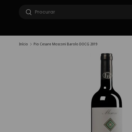
Pesquisar
Ir para o conteúdo
Pesquisar
Início
Pio Cesare Mosconi Barolo DOCG 2019