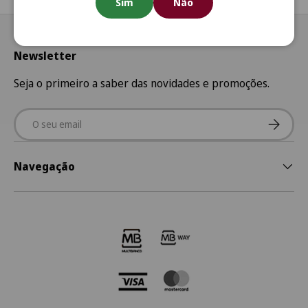
Sim
Não
Newsletter
Seja o primeiro a saber das novidades e promoções.
Email
Subscre
Navegação