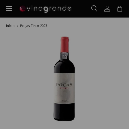
Menu
Ir para o conteúdo
Pesquisar
Iniciar ses
Saco
Pesquisar
Pesquisar
Início
Poças Tinto 2023