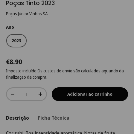
Poças Tinto 2023
Poças Júnior Vinhos SA
Ano
2023
€8.90
Imposto incluído
Os custos de envio
são calculados aquando da
finalização da compra.
Qtd.
Adicionar ao carrinho
-
+
Descrição
Ficha Técnica
Cor rubi. Boa intensidade aromática. Notas de fruta