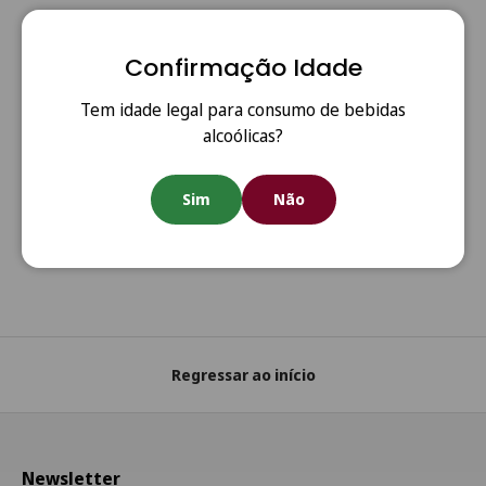
Confirmação Idade
Tem idade legal para consumo de bebidas
alcoólicas?
Anterior
Segui
Portes Grátis
Sim
Não
Portes grátis em todas as encomendas acima de €80
(Portugal Continental)
Regressar ao início
Newsletter