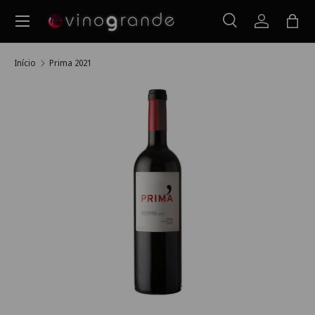
Menu
Ir para o conteúdo
Pesquisar
Iniciar ses
Saco
Pesquisar
Pesquisar
Início
Prima 2021