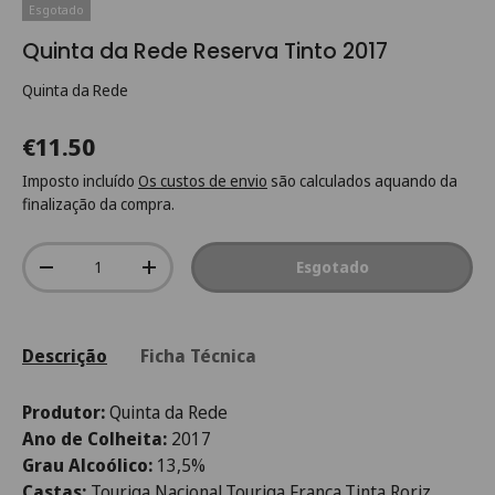
Esgotado
Quinta da Rede Reserva Tinto 2017
Quinta da Rede
€11.50
Imposto incluído
Os custos de envio
são calculados aquando da
finalização da compra.
Qtd.
Esgotado
-
+
Descrição
Ficha Técnica
Produtor:
Quinta da Rede
Ano de Colheita:
2017
Grau Alcoólico:
13,5%
Castas:
Touriga Nacional,Touriga Franca,Tinta Roriz