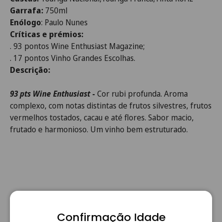
Garrafa:
750ml
Enólogo
: Paulo Nunes
Críticas e prémios:
. 93 pontos Wine Enthusiast Magazine;
. 17 pontos Vinho Grandes Escolhas.
Descrição:
93 pts Wine Enthusiast
-
Cor rubi profunda. Aroma
complexo, com notas distintas de frutos silvestres, frutos
vermelhos tostados, cacau e até flores. Sabor macio,
frutado e harmonioso. Um vinho bem estruturado.
Confirmação Idade