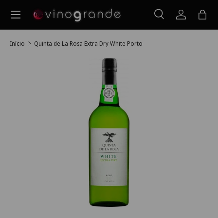
Menu
Ir para o conteúdo
Pesquisar
Iniciar ses
Saco
Pesquisar
Pesquisar
Início
Quinta de La Rosa Extra Dry White Porto