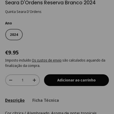
Seara D'Ordens Reserva Branco 2024
Quinta Seara D'Ordens
Ano
2024
€9.95
Imposto incluído
Os custos de envio
são calculados aquando da
finalização da compra.
Qtd.
Adicionar ao carrinho
-
+
Descrição
Ficha Técnica
Cor cítrica / Alambreado. Aroma de notas tropicais,