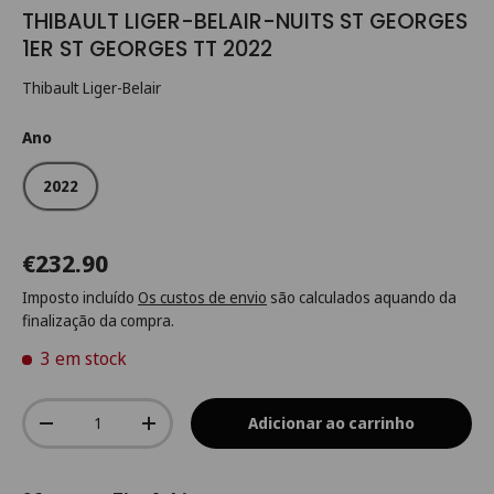
THIBAULT LIGER-BELAIR-NUITS ST GEORGES
1ER ST GEORGES TT 2022
Thibault Liger-Belair
Ano
2022
€232.90
Imposto incluído
Os custos de envio
são calculados aquando da
finalização da compra.
3 em stock
Qtd.
Adicionar ao carrinho
-
+