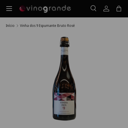
Menu
Ir para o conteúdo
Pesquisar
Iniciar ses
Saco
Pesquisar
Pesquisar
Início
Vinha dos 9 Espumante Bruto Rosé