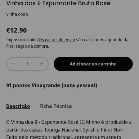
Vinha dos 9 Espumante Bruto Rosé
Vinha dos 9
€12.90
Imposto incluído
Os custos de envio
são calculados aquando da
finalização da compra.
Qtd.
Adicionar ao carrinho
-
+
91 pontos Vinogrande (nota pessoal)
Descrição
Ficha Técnica
O
spumante Rosé
IG Minho é produzido a
Vinha dos 9 - E
partir das castas Touriga Nacional, Syrah e Pinot Noir.
Feito pelo m
é
todo tradicional,
apresenta um
aspeto