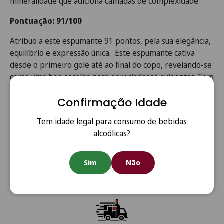
mineralidade que adiciona camadas de complexidade.
Pontuação: 91/100
Atribuo a este espumante 91 pontos, pela sua elegância,
equilíbrio e expressão única. Este espumante cativa
desde o primeiro gole até ao final do copo, revelando-se
como uma boa escolha para apreciadores exigentes. Sem
dúvida, uma adição valiosa à cena dos espumantes de
Confirmação Idade
qualidade em Portugal.
Tem idade legal para consumo de bebidas
alcoólicas?
Sim
Não