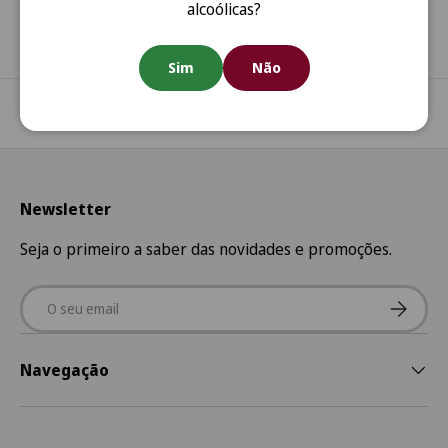
alcoólicas?
Sim
Não
Regressar ao início
Newsletter
Seja o primeiro a saber das novidades e promoções.
Email
Subscre
Navegação