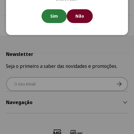
Sim
Não
Regressar ao início
Newsletter
Seja o primeiro a saber das novidades e promoções.
Email
Subscre
Navegação