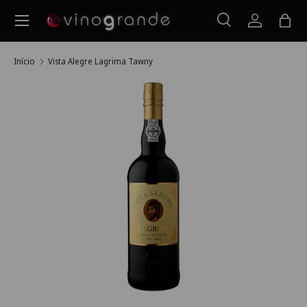
Menu
Ir para o conteúdo
Pesquisar
Iniciar ses
Saco
Pesquisar
Pesquisar
Início
Vista Alegre Lagrima Tawny