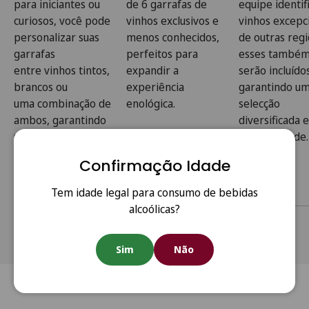
para
iniciantes ou
de
6 garrafas
de
equipe identif
curiosos
, você pode
vinhos exclusivos e
vinhos excepc
personalizar suas
menos conhecidos,
de outras regi
garrafas
perfeitos para
esses també
entre
vinhos tintos,
expandir a
serão incluído
brancos
ou
experiência
garantindo u
uma
combinação
de
enológica.
selecção
ambos, garantindo
diversificada 
uma experiência
alta qualidade.
personalizada de
Confirmação Idade
acordo com o seu
paladar.
Tem idade legal para consumo de bebidas
alcoólicas?
Preço
€60.00
€85.00
€120.00
Sim
Não