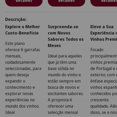
detalhes
detalhes
detalhe
Uma tabela comparando as características de 3 produtos
Descrição
Explore o Melhor
Surpreenda-se
Eleve a Sua
Custo-Benefício
com Novos
Experiência
Sabores Todos os
Vinhos Prem
Este plano
Meses
oferece
6 garrafas
Focado
mensais
,
I
deal para aqueles
principalmen
cuidadosamente
que já têm uma
vinhos premi
seleccionadas, para
base sólida no
de Portugal e
quem deseja
mundo do vinho e
exterior, com
expandir o
estão sempre em
ênfase especi
conhecimento e
busca de novos e
vinhos espanh
explorar novas
excitantes sabores.
conhecidos po
experiências no
A proposta é
crescente
mundo dos vinhos.
oferecer uma
qualidade. Al
Ideal
selecção mensal
disso, se a no