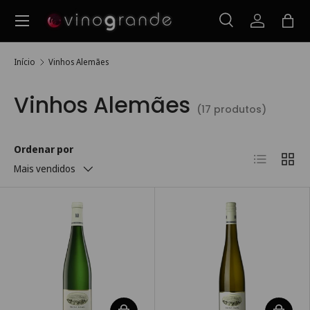
Menu
Ir para o conteúdo
Pesquisar
Iniciar ses
Saco
Pesquisar
Pesquisar
Início
Vinhos Alemães
Vinhos Alemães
(17 produtos)
Ordenar por
Lista
Grelh
Mais vendidos
Escolha as opções
Escolha