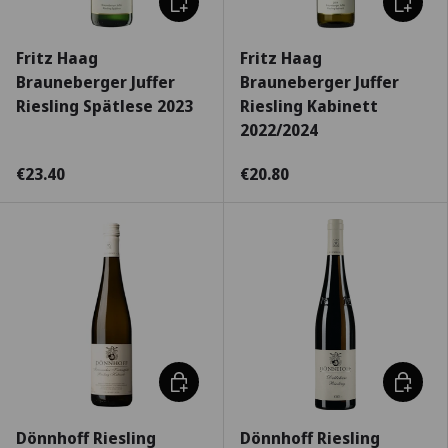
Fritz Haag
Fritz Haag
Brauneberger Juffer
Brauneberger Juffer
Riesling Spätlese 2023
Riesling Kabinett
2022/2024
€23.40
€20.80
Escolha as opções
Escolha
Dönnhoff Riesling
Dönnhoff Riesling