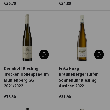
€36.70
€24.80
Escolha as opções
Escolha
Dönnhoff Riesling
Fritz Haag
Trocken Höllenpfad Im
Brauneberger Juffer
Mühlenberg GG
Sonnenuhr Riesling
2021/2022
Auslese 2022
€73.50
€31.90