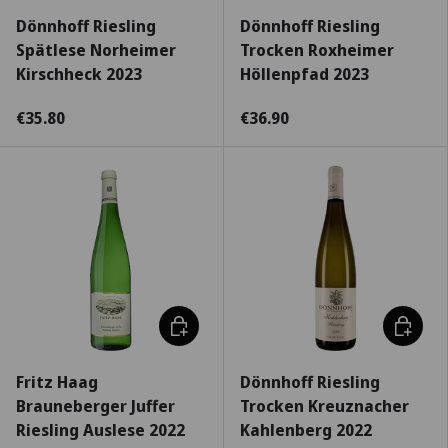
Dönnhoff Riesling
Dönnhoff Riesling
Spätlese Norheimer
Trocken Roxheimer
Kirschheck 2023
Höllenpfad 2023
€35.80
€36.90
Escolha as opções
Escolha
Fritz Haag
Dönnhoff Riesling
Brauneberger Juffer
Trocken Kreuznacher
Riesling Auslese 2022
Kahlenberg 2022