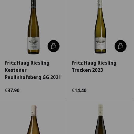
Escolha as opções
Escolha
Fritz Haag Riesling
Fritz Haag Riesling
Kestener
Trocken 2023
Paulinhofsberg GG 2021
€37.90
€14.40