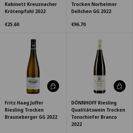
Kabinett Kreuznacher
Trocken Norheimer
Krötenpfuhl 2022
Dellchen GG 2022
€25.60
€96.70
Escolha as opções
Escolha
Fritz Haag Juffer
DÖNNHOFF Riesling
Riesling Trocken
Qualitätswein Trocken
Brauneberger GG 2022
Tonschiefer Branco
2022