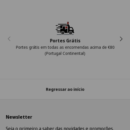
Anterior
Segui
Portes Grátis
Portes grátis em todas as encomendas acima de €80
(Portugal Continental)
Regressar ao início
Newsletter
Seja o primeiro a saber das novidades e promoções.