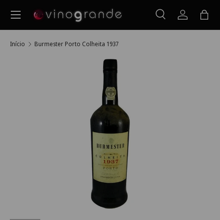
Menu
Ir para o conteúdo
Pesquisar
Iniciar ses
Saco
Pesquisar
Pesquisar
Início
Burmester Porto Colheita 1937