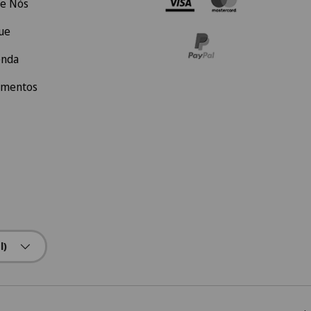
e Nós
ue
enda
amentos
l)