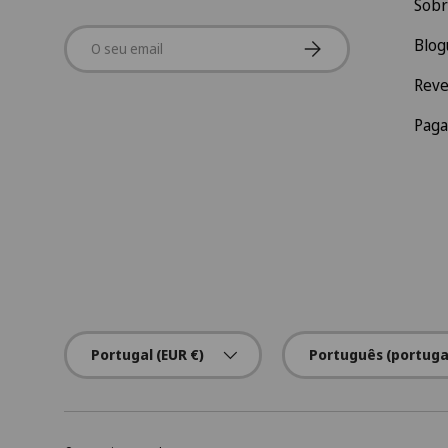
Sobr
Email
Subscrever
Blog
Rev
Pag
País/Região
Idioma
Portugal (EUR €)
Português (portuga