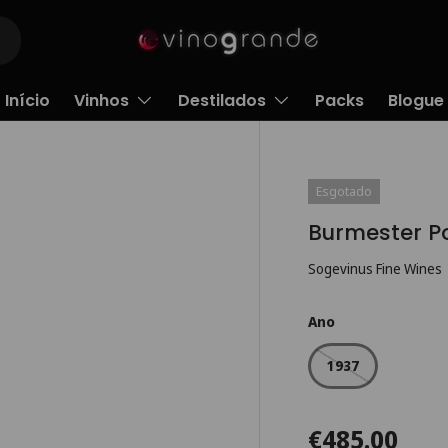
Início
Vinhos
Destilados
Packs
Blogue
Esgotado
Burmester Po
Sogevinus Fine Wines
Ano
1937
€485.00