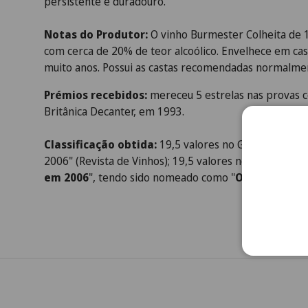
persistente e duradouro.
Notas do Produtor:
O vinho Burmester Colheita de 
com cerca de 20% de teor alcoólico. Envelhece em cas
muito anos. Possui as castas recomendadas normalmen
Prémios recebidos:
mereceu 5 estrelas nas provas ce
Britânica Decanter, em 1993.
Classificação obtida:
19,5 valores no Guia de "Comp
2006" (Revista de Vinhos); 19,5 valores no Guia "
Os Me
em 2006
", tendo sido nomeado como "
O Melhor Vin