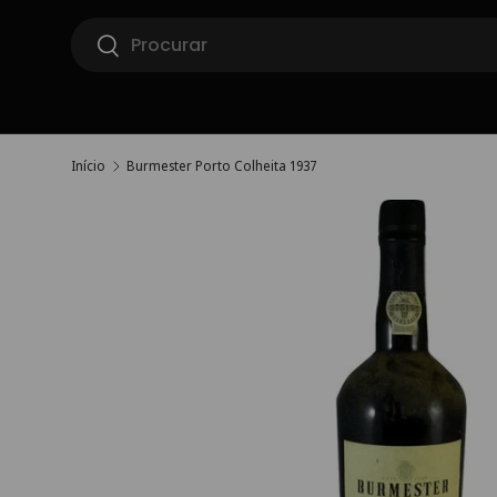
Pesquisar
Ir para o conteúdo
Pesquisar
Início
Burmester Porto Colheita 1937