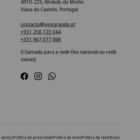
4910-225, Moledo do Minho
Viana do Castelo, Portugal
contacto@vinogrande.pt
+351 258 723 044
+351 967 077 068
(Chamada para a rede fixa nacional ou rede
móvel)
Facebook
Instagram
WhatsApp
 serviço
Política de privacidade
Política de envio
Política de reembolso