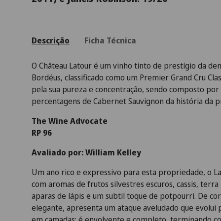
Descrição
Ficha Técnica
O Château Latour é um vinho tinto de prestígio da den
Bordéus, classificado como um Premier Grand Cru Cla
pela sua pureza e concentração, sendo composto por
percentagens de Cabernet Sauvignon da história da p
The Wine Advocate
RP 96
Avaliado por: William Kelley
Um ano rico e expressivo para esta propriedade, o L
com aromas de frutos silvestres escuros, cassis, terra
aparas de lápis e um subtil toque de potpourri. De co
elegante, apresenta um ataque aveludado que evolui
em camadas; é envolvente e completo, terminando co