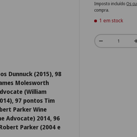
Imposto incluído
Os cu
compra.
1 em stock
Qtd.
-
tos Dunnuck (2015), 98
 James Molesworth
dvocate (William
2014), 97 pontos Tim
obert Parker Wine
ne Advocate) 2014, 96
Robert Parker (2004 e