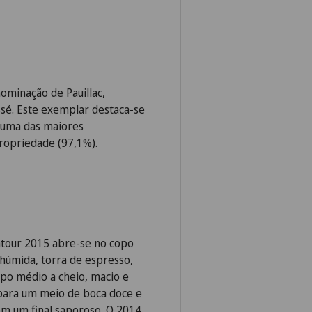
ominação de Pauillac,
ssé. Este exemplar destaca-se
 uma das maiores
ropriedade (97,1%).
atour 2015 abre-se no copo
 húmida, torra de espresso,
rpo médio a cheio, macio e
 para um meio de boca doce e
m um final saporoso. O 2014,