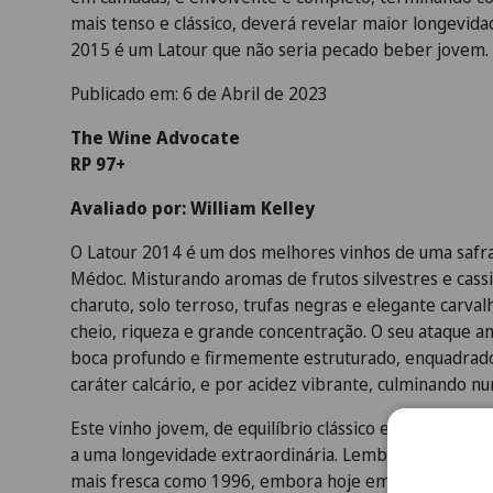
mais tenso e clássico, deverá revelar maior longevid
2015 é um Latour que não seria pecado beber jovem.
Publicado em: 6 de Abril de 2023
The Wine Advocate
RP 97+
Avaliado por: William Kelley
O Latour 2014 é um dos melhores vinhos de uma safra
Médoc. Misturando aromas de frutos silvestres e cass
charuto, solo terroso, trufas negras e elegante carva
cheio, riqueza e grande concentração. O seu ataque 
boca profundo e firmemente estruturado, enquadrado
caráter calcário, e por acidez vibrante, culminando num
Este vinho jovem, de equilíbrio clássico e estrutura ai
a uma longevidade extraordinária. Lembra uma versã
mais fresca como 1996, embora hoje em dia a maturaç