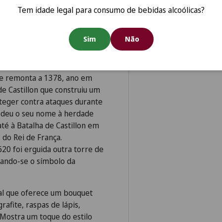
s.
Tem idade legal para consumo de bebidas alcoólicas?
Sim
Não
região de Bordéus e estende-
 é a Cabernet Sauvignon.
que remonta a 1378, ano em
e Castillon que construiu um
oteger contra ataques durante
, deu o seu nome à herdade
té à Batalha de Castillon em
 do Rei de França.
620 foi erguida outra torre de
nando-se o símbolo da
ial que oferece um bouquet
rafite, raspas de lápis,
 Mostra um toque do estilo