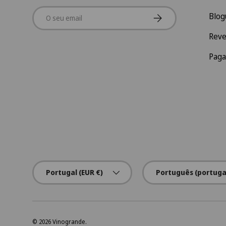
Email
Subscrever
Blog
Rev
Pag
País/Região
Idioma
Portugal (EUR €)
Português (portuga
© 2026
Vinogrande
.