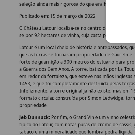
seleção ainda mais rigorosa do que era há duas década
Publicado em: 15 de março de 2022
O Château Latour localiza-se no centro de Médoc, na 
se por 92 hectares de vinha, cuja casta predominante
Latour é um local cheio de história e antepassados, 
que as terras se tornaram propriedade de Gaucelme d
forte de guarnição a 300 metros do estuário para pr
a Guerra dos Cem Anos. A torre, batizada por La Tour
em redor da fortaleza, que esteve nas mãos inglesas a
1453, e que foi completamente destruída pelas forças
Infelizmente, a torre original já não existe, mas em 1
formato circular, construída por Simon Ledwidge, tor
propriedade.
Jeb Dunnuck:
Por fim, o Grand Vin é um vinho celest
típico do Latour, com notas puras de crème de cassis, g
tabaco e uma mineralidade que lembra pedra líquida.