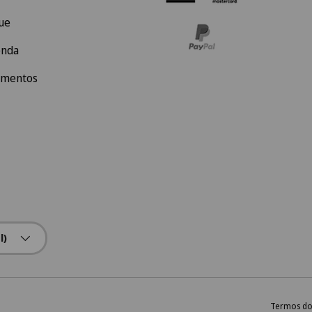
ue
enda
amentos
l)
Termos do