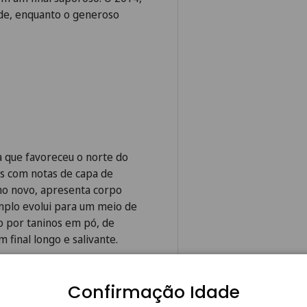
ade, enquanto o generoso
 que favoreceu o norte do
is com notas de capa de
lho novo, apresenta corpo
amplo evolui para um meio de
 por taninos em pó, de
 final longo e salivante.
nda juvenil, parece destinado
o moderna de uma colheita
Confirmação Idade
ão seja mais completa e a