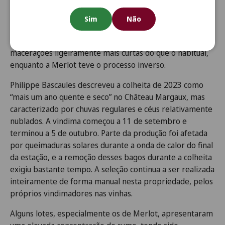
O lote é composto por 89% Cabernet Sauvignon, 5%
Sim
Não
Merlot, 4% Cabernet Franc e 2% Petit Verdot, atingindo
13% de teor alcoólico. A Cabernet Sauvignon passou por
macerações ligeiramente mais curtas do que o habitual,
enquanto a Merlot teve o processo inverso.
Philippe Bascaules descreveu a colheita de 2023 como
“mais um ano quente e seco” no Château Margaux, mas
caracterizado por chuvas regulares e céus relativamente
nublados. A vindima começou a 11 de setembro e
terminou a 5 de outubro. Parte da produção foi afetada
por queimaduras solares durante a onda de calor do final
da estação, e a remoção desses bagos durante a colheita
exigiu bastante tempo. A seleção continua a ser realizada
inteiramente de forma manual nesta propriedade, pelos
próprios vindimadores nas vinhas.
Alguns lotes, especialmente os de Merlot, apresentaram