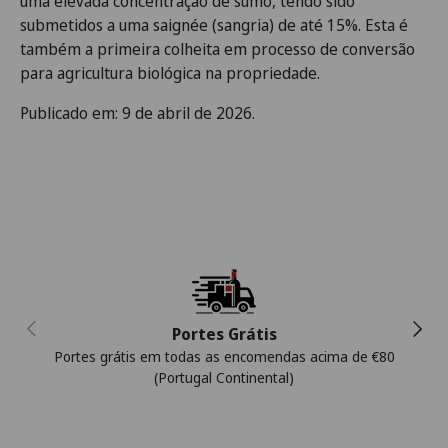
uma elevada concentração de sumo, tendo sido
submetidos a uma saignée (sangria) de até 15%. Esta é
também a primeira colheita em processo de conversão
para agricultura biológica na propriedade.
Publicado em: 9 de abril de 2026.
Anterior
Segui
Portes Grátis
Portes grátis em todas as encomendas acima de €80
(Portugal Continental)