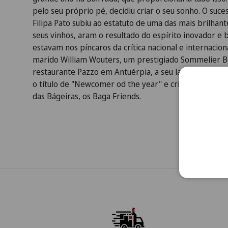
pelo seu próprio pé, decidiu criar o seu sonho. O suce
Filipa Pato subiu ao estatuto de uma das mais brilhan
seus vinhos, aram o resultado do espírito inovador e b
estavam nos píncaros da crítica nacional e internacio
marido William Wouters, um prestigiado Sommelier Be
restaurante Pazzo em Antuérpia, a seu lado Filipa rec
o título de "Newcomer od the year" e cria, com Mário
das Bágeiras, os Baga Friends.