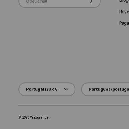
Blog
Rev
Pag
País/Região
Idioma
Portugal (EUR €)
Português (portuga
© 2026
Vinogrande
.