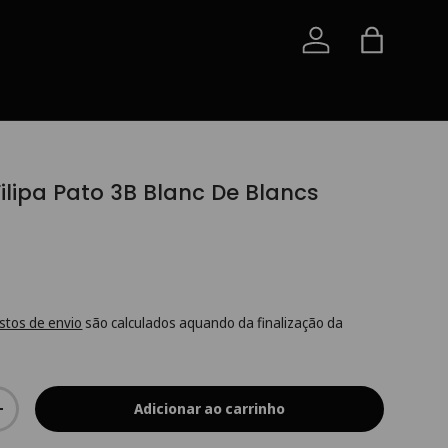
Iniciar sessão
Saco
lipa Pato 3B Blanc De Blancs
stos de envio
são calculados aquando da finalização da
Adicionar ao carrinho
+