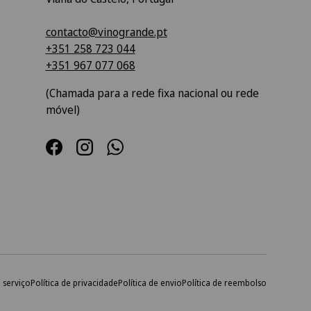
contacto@vinogrande.pt
+351 258 723 044
+351 967 077 068
(Chamada para a rede fixa nacional ou rede
móvel)
Facebook
Instagram
WhatsApp
 serviço
Política de privacidade
Política de envio
Política de reembolso