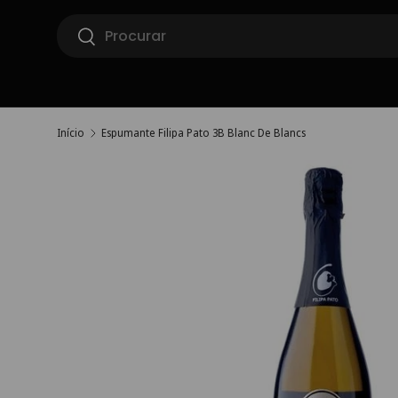
Pesquisar
Ir para o conteúdo
Pesquisar
Início
Espumante Filipa Pato 3B Blanc De Blancs