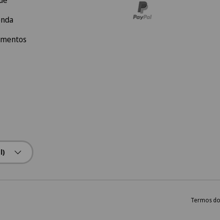
ue
enda
amentos
l)
Termos do