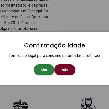
sso foi imediato, e depressa
tes enólogas em Portugal. Os
rilhante de Filipa. Depressa
nal. Em 2011 já com seu
lga e proprietário do
ebe da revista Feinschmecker,
 Sérgio Alves Nuno, da Quinta
Confirmação Idade
Tem idade legal para consumo de bebidas alcoólicas?
Sim
Não