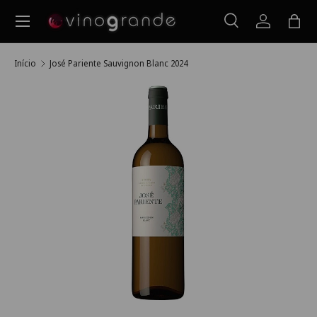
Menu
Ir para o conteúdo
Pesquisar
Iniciar ses
Saco
Pesquisar
Pesquisar
Início
José Pariente Sauvignon Blanc 2024