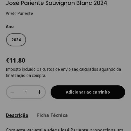
José Pariente Sauvignon Blanc 2024
Prieto Pariente
Ano
2024
€11.80
Imposto incluído
Os custos de envio
são calculados aquando da
finalização da compra.
Qtd.
Adicionar ao carrinho
-
+
Descrição
Ficha Técnica
Com este varietal a adega José Pariente proporciona um