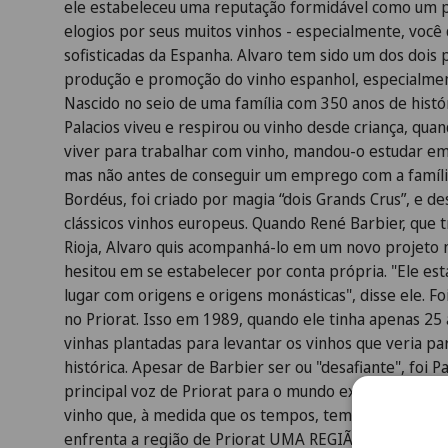
ele estabeleceu uma reputação formidável como um p
elogios por seus muitos vinhos - especialmente, você 
sofisticadas da Espanha. Alvaro tem sido um dos dois 
produção e promoção do vinho espanhol, especialment
Nascido no seio de uma família com 350 anos de histó
Palacios viveu e respirou ou vinho desde criança, quan
viver para trabalhar com vinho, mandou-o estudar em 
mas não antes de conseguir um emprego com a famíl
Bordéus, foi criado por magia “dois Grands Crus”, e 
clássicos vinhos europeus. Quando René Barbier, que 
Rioja, Alvaro quis acompanhá-lo em um novo projeto n
hesitou em se estabelecer por conta própria. "Ele es
lugar com origens e origens monásticas", disse ele. F
no Priorat. Isso em 1989, quando ele tinha apenas 25 
vinhas plantadas para levantar os vinhos que veria pa
histórica. Apesar de Barbier ser ou "desafiante", foi P
principal voz de Priorat para o mundo exterior. Les T
vinho que, à medida que os tempos, tem se mostrado 
enfrenta a região de Priorat UMA REGIÃO ESPECIAL.