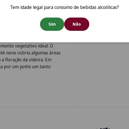
da região que mais entra em
Tem idade legal para consumo de bebidas alcoólicas?
intenso sol da tarde. Feito
yrah, Os Les Terrasses 2009
Sim
Não
rutas preciosas e minerais.
nto.
m boas chuvas que
mento vegetativo ideal. O
até neve cobriu algumas áreas
 a floração da videira. Em
ida por um junho um tanto