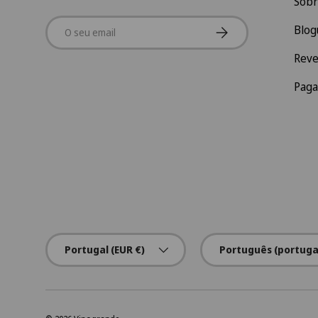
Sobr
Email
Subscrever
Blog
Rev
Pag
País/Região
Idioma
Portugal (EUR €)
Português (portuga