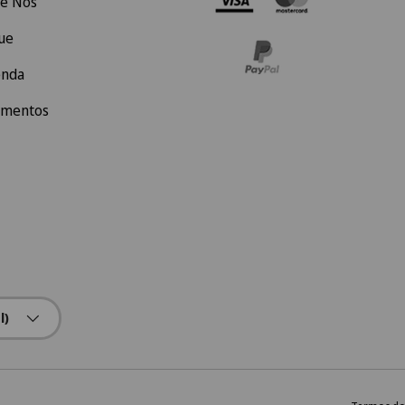
e Nós
ue
enda
amentos
l)