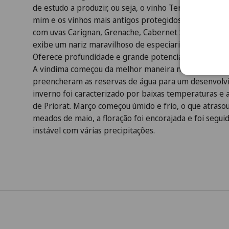
de estudo a produzir, ou seja, o vinho Terrasses vem 
mim e os vinhos mais antigos protegidos para evitar o 
com uvas Carignan, Grenache, Cabernet Sauvignon e S
exibe um nariz maravilhoso de especiarias exóticas, f
Oferece profundidade e grande potencial de crescime
A vindima começou da melhor maneira no outono, co
preencheram as reservas de água para um desenvolvi
inverno foi caracterizado por baixas temperaturas e 
de Priorat. Março começou úmido e frio, o que atrasou
meados de maio, a floração foi encorajada e foi segu
instável com várias precipitações.