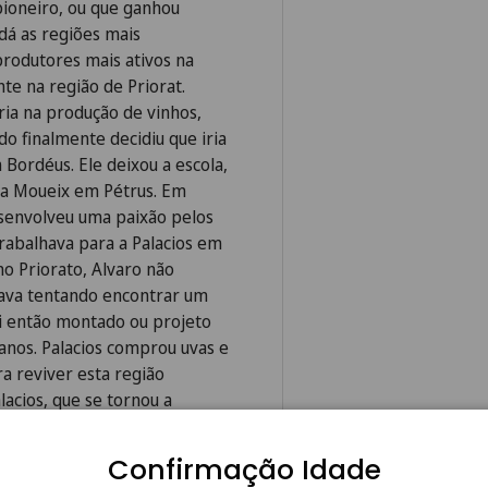
ioneiro, ou que ganhou
dá as regiões mais
produtores mais ativos na
e na região de Priorat.
ria na produção de vinhos,
do finalmente decidiu que iria
Bordéus. Ele deixou a escola,
ia Moueix em Pétrus. Em
desenvolveu uma paixão pelos
trabalhava para a Palacios em
o Priorato, Alvaro não
tava tentando encontrar um
oi então montado ou projeto
anos. Palacios comprou uvas e
ra reviver esta região
alacios, que se tornou a
errasses "Velles Vignes" é um
a verdadeira essência que
Confirmação Idade
 Com base em mais de 15 anos