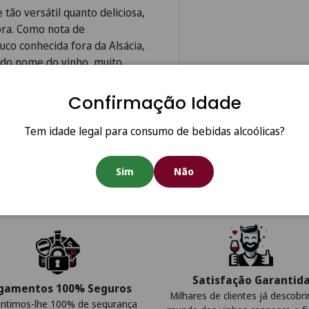
 tão versátil quanto deliciosa,
hora. Como nota de
co conhecida fora da Alsácia,
r do nome do vinho, muito
Confirmação Idade
Tem idade legal para consumo de bebidas alcoólicas?
Sim
Não
Satisfação Garantid
gamentos 100% Seguros
Milhares de clientes já descobr
ntimos-lhe 100% de segurança