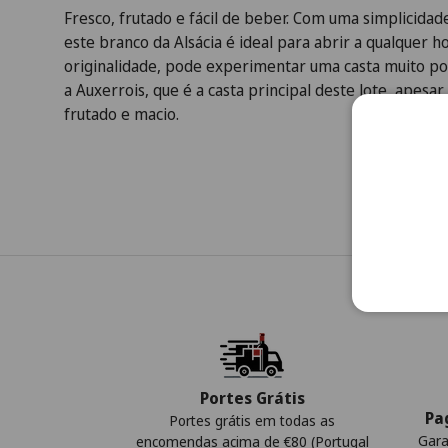
Fresco, frutado e fácil de beber. Com uma simplicidade
este branco da Alsácia é ideal para abrir a qualquer 
originalidade, pode experimentar uma casta muito pou
a Auxerrois, que é a casta principal deste lote, apesa
frutado e macio.
Portes Grátis
Pa
Portes grátis em todas as
Gara
encomendas acima de €80 (Portugal