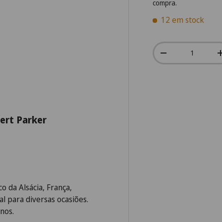
compra.
12 em stock
Qtd.
-
ert Parker
 da Alsácia, França,
al para diversas ocasiões.
inos.