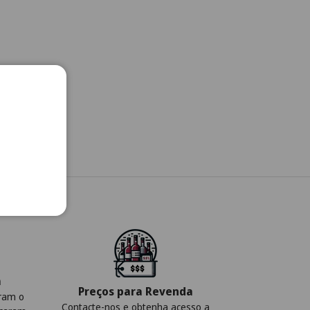
a
Preços para Revenda
iram o
Contacte-nos e obtenha acesso a