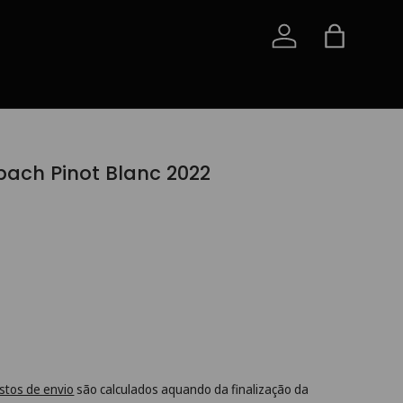
Iniciar sessão
Saco
bach Pinot Blanc 2022
stos de envio
são calculados aquando da finalização da