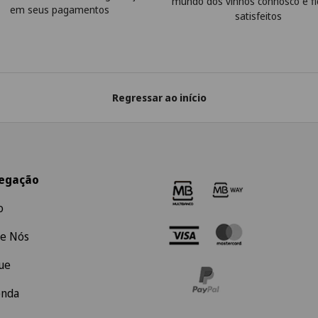
mundo dos vinhos connosco e f
em seus pagamentos
satisfeitos
Regressar ao início
egação
o
e Nós
ue
enda