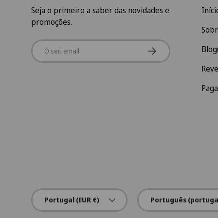
Seja o primeiro a saber das novidades e
Iníci
promoções.
Sobr
Email
Subscrever
Blog
Rev
Pag
País/Região
Idioma
Portugal (EUR €)
Português (portuga