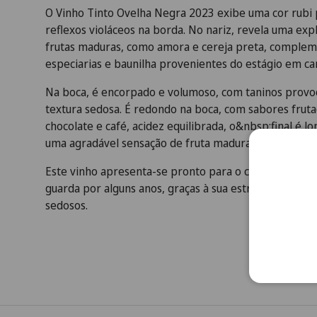
O Vinho Tinto Ovelha Negra 2023 exibe uma cor rubi
reflexos violáceos na borda. No nariz, revela uma ex
frutas maduras, como amora e cereja preta, complem
especiarias e baunilha provenientes do estágio em ca
Na boca, é encorpado e volumoso, com taninos provo
textura sedosa. É redondo na boca, com sabores frut
chocolate e café, acidez equilibrada, o&nbsp;final é l
uma agradável sensação de fruta madura e especiarias
Este vinho apresenta-se pronto para o consumo, ma
guarda por alguns anos, graças à sua estrutura bem de
sedosos.