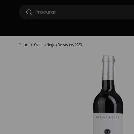
Pesquisar
Ir para o conteúdo
Pesquisar
Início
Ovelha Negra Dezasseis 2023