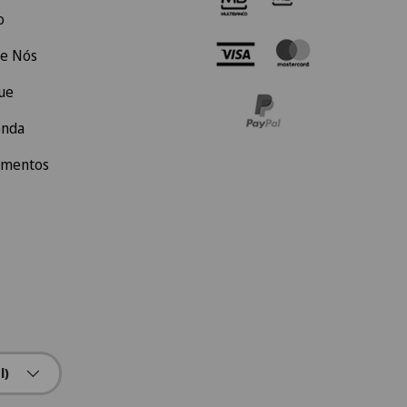
o
e Nós
ue
enda
amentos
l)