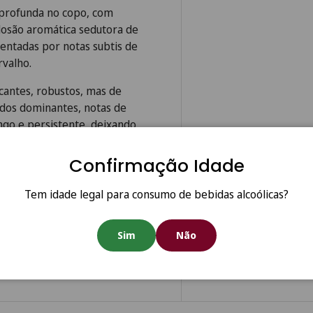
 profunda no copo, com
plosão aromática sedutora de
entadas por notas subtis de
rvalho.
cantes, robustos, mas de
ados dominantes, notas de
ongo e persistente, deixando
.
Confirmação Idade
s também tem potencial de
lineada e aos taninos
Tem idade legal para consumo de bebidas alcoólicas?
Sim
Não