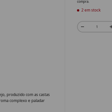
compra.
2 em stock
Qtd.
-
jo, produzido com as castas
 aroma complexo e paladar