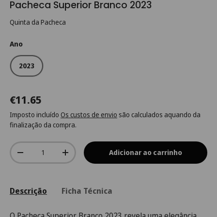
Pacheca Superior Branco 2023
Quinta da Pacheca
Ano
2023
€11.65
Imposto incluído
Os custos de envio
são calculados aquando da
finalização da compra.
Qtd.
Adicionar ao carrinho
-
+
Descrição
Ficha Técnica
O Pacheca Superior Branco 2023 revela uma elegância