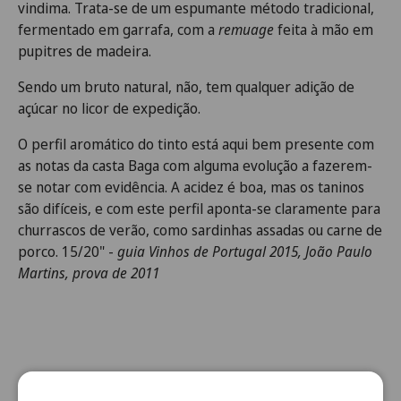
vindima. Trata-se de um espumante método tradicional,
fermentado em garrafa, com a
remuage
feita à mão em
pupitres de madeira.
Sendo um bruto natural, não, tem qualquer adição de
açúcar no licor de expedição.
O perfil aromático do tinto está aqui bem presente com
as notas da casta Baga com alguma evolução a fazerem-
se notar com evidência. A acidez é boa, mas os taninos
são difíceis, e com este perfil aponta-se claramente para
churrascos de verão, como sardinhas assadas ou carne de
porco. 15/20" -
guia Vinhos de Portugal 2015, João Paulo
Martins, prova de 2011