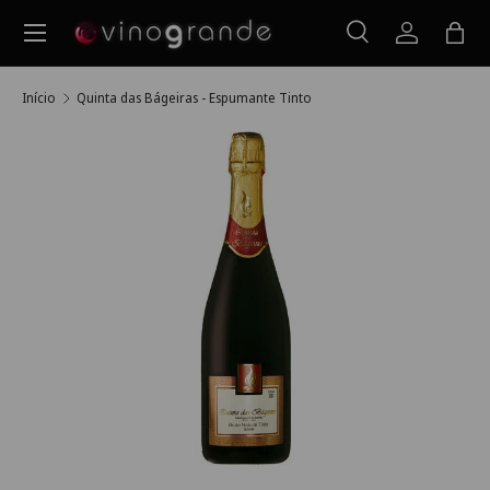
Menu
Ir para o conteúdo
Pesquisar
Iniciar ses
Saco
Pesquisar
Pesquisar
Início
Quinta das Bágeiras - Espumante Tinto