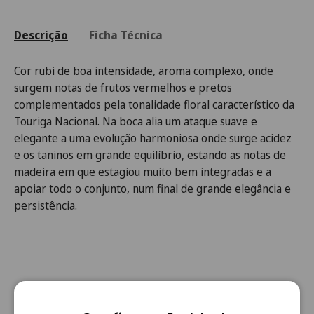
Descrição
Ficha Técnica
Cor rubi de boa intensidade, aroma complexo, onde
surgem notas de frutos vermelhos e pretos
complementados pela tonalidade floral característico da
Touriga Nacional. Na boca alia um ataque suave e
elegante a uma evolução harmoniosa onde surge acidez
e os taninos em grande equilíbrio, estando as notas de
madeira em que estagiou muito bem integradas e a
apoiar todo o conjunto, num final de grande elegância e
persistência.