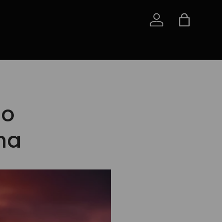
Iniciar sessão
Saco
do
ha