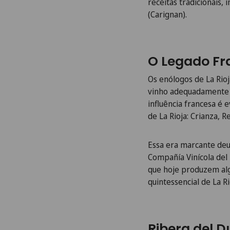
receitas tradicionais
(Carignan).
O Legado Fra
Os enólogos de La Rio
vinho adequadamente e
influência francesa é 
de La Rioja: Crianza, 
Essa era marcante de
Compañía Vinícola del
que hoje produzem alg
quintessencial de La R
Ribera del D