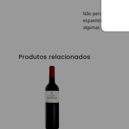
Não perca a oportunida
espanhóis exclusivos n
algumas sugestões pa
Produtos relacionados