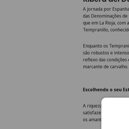
A jornada por Espanha
das Denominações de O
que em La Rioja, com 
Tempranillo, conhecid
Enquanto os Tempranil
são
robustos e intens
reflexo das condições 
marcante de carvalho.
Escolhendo o seu Es
A riqueza e diversid
satisfazer todos os pa
os amantes de vinhos 