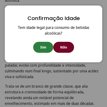
absoluta.
Na análise sensorial, os críticos descrevem um vinho de
elegância marcante e juventude vibrante, onde sobressai
Confirmação Idade
uma finura pouco comum. O perfil aromático revela uma
forte componente mineral, acompanhada por sugestões
Tem idade legal para consumo de bebidas
de vegetal húmido, musgo e orvalho. A fruta e a madeira
alcoólicas?
aparecem apenas como pano de fundo, perfeitamente
integradas e discretas.
Sim
Não
Em prova, evidencia-se pela sua precisão e frescura, com
um caráter cítrico bem definido e um perfil seco. No
paladar, evolui com profundidade e intensidade,
culminando num final longo, sustentado por uma acidez
viva e sofisticada.
Trata-se de um branco de grande classe, que alia
estrutura e cremosidade de forma equilibrada,
revelando ainda um notável potencial de
envelhecimento, estimado em mais de duas décadas.