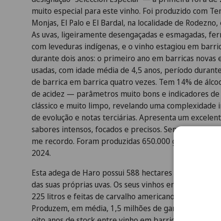
muito especial para este vinho. Foi produzido com Te
Monjas, El Palo e El Bardal, na localidade de Rodezno, 
As uvas, ligeiramente desengaçadas e esmagadas, fe
com leveduras indígenas, e o vinho estagiou em barri
durante dois anos: o primeiro ano em barricas novas
usadas, com idade média de 4,5 anos, período durante 
de barrica em barrica quatro vezes. Tem 14% de álcoo
de acidez — parâmetros muito bons e indicadores de f
clássico e muito limpo, revelando uma complexidade i
de evolução e notas terciárias. Apresenta um excelent
sabores intensos, focados e precisos. Sem dúvida, est
me recordo. Foram produzidas 650.000 garrafas. Foi
2024.
Esta adega de Haro possui 588 hectares de vinhas e p
das suas próprias uvas. Os seus vinhos envelhecem em
225 litros e feitas de carvalho americano, com idade 
Produzem, em média, 1,5 milhões de garrafas por ano,
oito anos de stock entre vinho em barrica e engarrafa