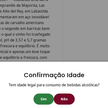
mpranillo de Mayorita, Las
e Alto del Rey, em Labastida.
rmentaram em aço inoxidável
cas de carvalho americano
 e o segundo em barricas bem
o qual o vinho foi trasfegado
l, pH de 3,57 e 5,7 gramas
rescura e equilíbrio. É muito
nicial e apenas um leve toque
e equilíbrio e frescura, com
e é o melhor Alberdi de que
 engarrafado em junho de
Confirmação Idade
roduz apenas vinhos a partir
Tem idade legal para consumo de bebidas alcoólicas?
 35.000 barricas, todas de
média de quatro anos.
Sim
Não
 o que equivale a cerca de
do. Este ano, lançam a sua