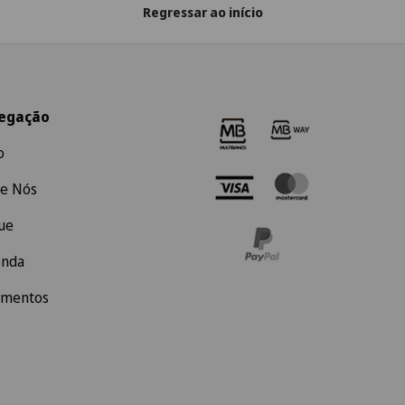
Regressar ao início
egação
o
e Nós
ue
enda
amentos