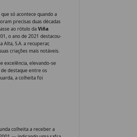
 que só acontece quando a
Foram precisas duas décadas
asse ao rótulo da
Viña
01, o ano de 2021 destacou-
 Alta, S.A. a recuperar,
suas criações mais notáveis.
e excelência, elevando-se
 de destaque entre os
arda, a colheita foi
unda colheita a receber a
e 2001 — indicando uma safra