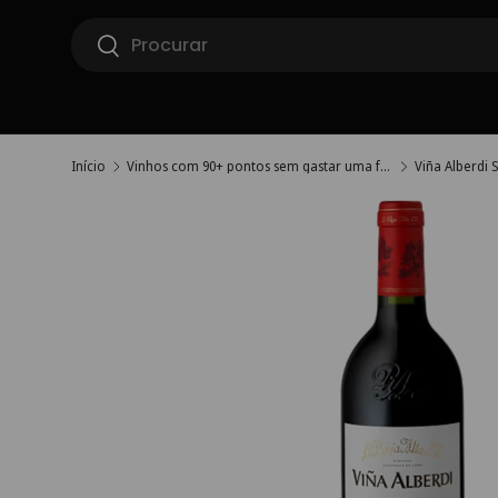
Pesquisar
Ir para o conteúdo
Pesquisar
Início
Vinhos com 90+ pontos sem gastar uma fortuna