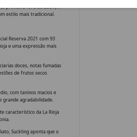
(a primeira foi a de 2001). A
 estilo mais tradicional.
ecial Reserva 2021 com 93
Rioja e uma expressão mais
ciarias doces, notas fumadas
stões de frutos secos
dio, com taninos macios e
e grande agradabilidade.
e característico da La Rioja
onia.
ato, Suckling aponta que o