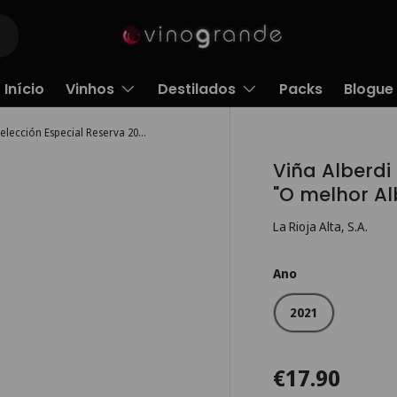
Início
Vinhos
Destilados
Packs
Blogue
Viña Alberdi Selección Especial Reserva 2021 - "O melhor Alberdi de que há memória."
Viña Alberdi
"O melhor Al
La Rioja Alta, S.A.
Ano
2021
€17.90