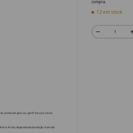
compra.
12 em stock
Qtd.
-
, conhecido pelo seu perfil fresco e cítrico.
zal e Arinto, dependendo da edição. A versão