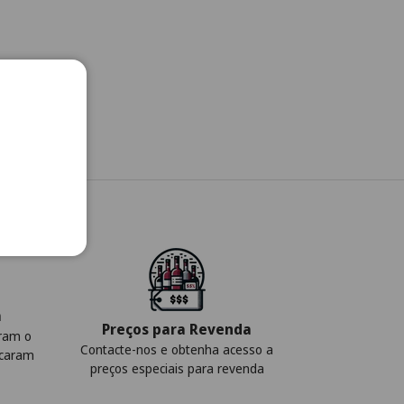
a
Preços para Revenda
iram o
Contacte-nos e obtenha acesso a
icaram
preços especiais para revenda