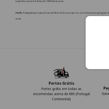
específica Loureiro é feita com 100% desta casta.
Perfil:
É elogiado por especialistas da Wine Enthusiast por ser um vinho branco português d
casta.
Portes Grátis
Pa
Portes grátis em todas as
Gara
encomendas acima de €80 (Portugal
Continental)