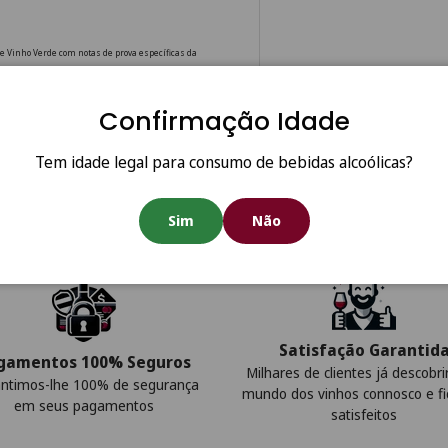
e Vinho Verde com notas de prova específicas da
Confirmação Idade
Tem idade legal para consumo de bebidas alcoólicas?
Sim
Não
Satisfação Garantid
gamentos 100% Seguros
Milhares de clientes já descobr
ntimos-lhe 100% de segurança
mundo dos vinhos connosco e f
em seus pagamentos
satisfeitos