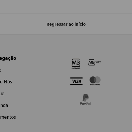
Regressar ao início
egação
o
e Nós
ue
enda
amentos